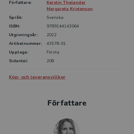
yrkesverksamma inom medicin, folkhälsa, omvårdnad,
Författare:
Kerstin Thelander
rehabilitering, psykologi, socialt arbete, skola och
Margareta Kristenson
omsorg, beslutsfattare och den intresserade
Språk:
Svenska
allmänheten.
ISBN:
9789144143064
Utgivningsår:
2022
Artikelnummer:
43578-01
Upplaga:
Första
Sidantal:
208
Köp- och leveransvillkor
Författare