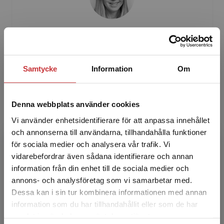
Kerstin Thelander
Kerstin Thelander, socionom, arbetar som
Samtycke
Information
Om
suicidpreventionssamordnare på Uppsala
kommun.
Denna webbplats använder cookies
Vi använder enhetsidentifierare för att anpassa innehållet
och annonserna till användarna, tillhandahålla funktioner
för sociala medier och analysera vår trafik. Vi
Begränsad fraktregion
vidarebefordrar även sådana identifierare och annan
information från din enhet till de sociala medier och
Margareta Kristenson
annons- och analysföretag som vi samarbetar med.
Dessa kan i sin tur kombinera informationen med annan
Margareta Kristenson, professor emerita och
information som du har tillhandahållit eller som de har
Det verkar som att du besöker
överläkare i socialmedicin och
samlat in när du har använt deras tjänster.
studentlitteratur.se via en enhet utanför Sverige.