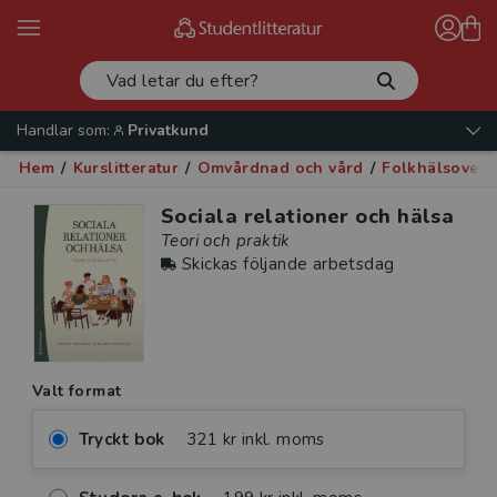
Handlar som:
Privatkund
Hem
/
Kurslitteratur
/
Omvårdnad och vård
/
Folkhälsovet
Sociala relationer och hälsa
Teori och praktik
Skickas följande arbetsdag
Valt format
Tryckt bok
321 kr inkl. moms