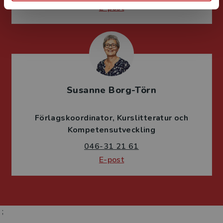
E-post
Susanne Borg-Törn
Förlagskoordinator
Kurslitteratur och
Kompetensutveckling
046-31 21 61
E-post
;