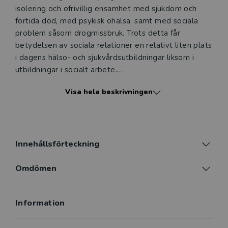
isolering och ofrivillig ensamhet med sjukdom och
förtida död, med psykisk ohälsa, samt med sociala
problem såsom drogmissbruk. Trots detta får
betydelsen av sociala relationer en relativt liten plats
i dagens hälso- och sjukvårdsutbildningar liksom i
utbildningar i socialt arbete.
Visa hela beskrivningen
Denna bok syftar till att fylla detta tomrum genom
att ge kunskap kring orsaker till ensamhet på
individnivå, relationsnivå och samhällsnivå samt
kunskap om konkreta metoder och interventioner för
att minska ofrivillig ensamhet. Särskilt beskrivs
Innehållsförteckning
interventionen social förskrivning (på engelska social
prescribing), då den visat sig framgångsrik inte bara i
Omdömen
att minska upplevd ensamhet utan även i att
förbättra den generella folkhälsan.
Information
Målgruppen för denna bok är studenter och