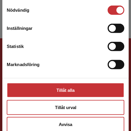
folkhälsovetenskap, Linköpings universitet,
Samtyckesval
Vi erbjuder inte leveranser utanför Sverige. För
Region Östergötland. Hennes ...
Nödvändig
att kunna slutföra ett köp måste
leveransadressen vara i Sverige.
Läs mer
Inställningar
Kontakta kundservice
Förlagskontakt
Statistik
Marknadsföring
Stäng
Tillåt alla
Vala Flosadottir
Tillåt urval
Förläggare
Vård och medicin
Avvisa
046-31 22 33