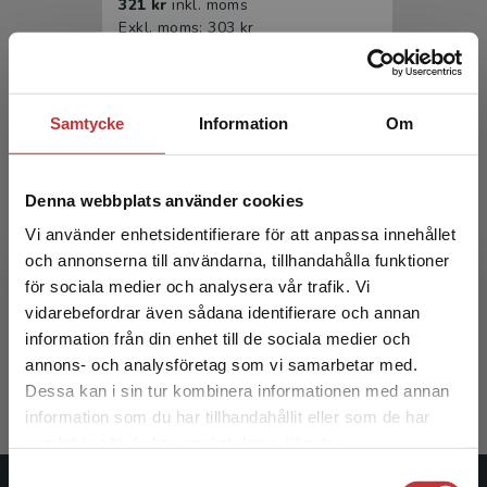
321 kr
inkl. moms
Exkl. moms: 303 kr
Samtycke
Information
Om
Denna webbplats använder cookies
Vi använder enhetsidentifierare för att anpassa innehållet
och annonserna till användarna, tillhandahålla funktioner
Sociala relationer och hälsa
för sociala medier och analysera vår trafik. Vi
Begränsad fraktregion
vidarebefordrar även sådana identifierare och annan
Thelander, K - Kristenson, M
information från din enhet till de sociala medier och
199 kr
inkl. moms
annons- och analysföretag som vi samarbetar med.
Exkl. moms: 188 kr
Dessa kan i sin tur kombinera informationen med annan
information som du har tillhandahållit eller som de har
Det verkar som att du besöker
samlat in när du har använt deras tjänster.
studentlitteratur.se via en enhet utanför Sverige.
Samtyckesval
Vi erbjuder inte leveranser utanför Sverige. För