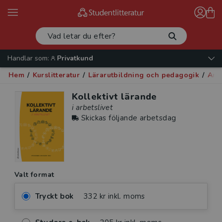
Handlar som:
Privatkund
Hem
/
Kurslitteratur
/
Lärarutbildning och pedagogik
/
Arb
Kollektivt lärande
i arbetslivet
Skickas följande arbetsdag
Valt format
Tryckt bok
332 kr inkl. moms