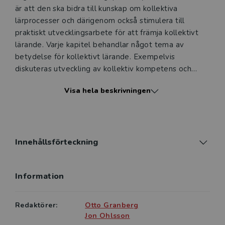
är att den ska bidra till kunskap om kollektiva
lärprocesser och därigenom också stimulera till
praktiskt utvecklingsarbete för att främja kollektivt
lärande. Varje kapitel behandlar något tema av
betydelse för kollektivt lärande. Exempelvis
diskuteras utveckling av kollektiv kompetens och
kollektiva identiteter, olika slags
Visa hela beskrivningen
förändringsprocesser samt hur ledarskapet påverkar
det kollektiva lärandet.
Denna andra upplaga av boken inrymmer ett
nyskrivet kapitel om organisationspedagogiska
Innehållsförteckning
begrepp samt uppdateringar och revideringar av
övriga kapitel. De förändringar som har gjorts syftar
Information
till att ge ökad förståelse av kollektivt lärande och
att stärka bokens användbarhet i utbildningar vid
landets lärosäten.
Redaktörer:
Otto Granberg
Jon Ohlsson