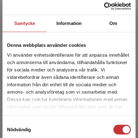
Jon Ohlsson
Jon Ohlsson, professor i pedagogik vid
Samtycke
Information
Om
Institutionen för pedagogik och didaktik vid
Stockholms universitet. Forskar och undervisar
om organisations...
Denna webbplats använder cookies
Vi använder enhetsidentifierare för att anpassa innehållet
och annonserna till användarna, tillhandahålla funktioner
för sociala medier och analysera vår trafik. Vi
Begränsad fraktregion
vidarebefordrar även sådana identifierare och annan
information från din enhet till de sociala medier och
annons- och analysföretag som vi samarbetar med.
Dessa kan i sin tur kombinera informationen med annan
Susanne Andersson
information som du har tillhandahållit eller som de har
Det verkar som att du besöker
samlat in när du har använt deras tjänster.
studentlitteratur.se via en enhet utanför Sverige.
Susanne Andersson är forskare och
Samtyckesval
Vi erbjuder inte leveranser utanför Sverige. För
universitetslektor i pedagogik vid Institutionen
Nödvändig
att kunna slutföra ett köp måste
för pedagogik och didaktik, Stockholms