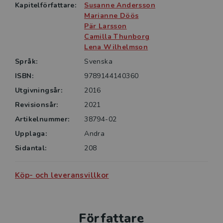
Boken är avsedd för universitets- och
Kapitelförfattare:
Susanne Andersson
högskoleutbildningar med inriktning mot arbetsliv,
Marianne Döös
lärande samt personal- och organisationsutveckling.
Pär Larsson
Den vänder sig också till chefer på olika nivåer och i
Camilla Thunborg
Lena Wilhelmson
olika verksamheter och kan med fördel användas för
praktiskt utvecklingsarbete i organisationer.
Språk:
Svenska
ISBN:
9789144140360
Utgivningsår:
2016
Revisionsår:
2021
Artikelnummer:
38794-02
Upplaga:
Andra
Sidantal:
208
Köp- och leveransvillkor
Författare