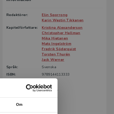
Redaktörer:
Elin Sporrong
Karin Westin Tikkanen
Kapitelförfattare:
Kristina Alexanderson
Christopher Hallman
Mika Hietanen
Mats Ingelström
Fredrik Söderquist
Torsten Thurén
Jack Werner
Språk:
Svenska
ISBN:
9789144113333
Utgivningsår:
2016
Artikelnummer:
39289-01
Upplaga:
Första
Sidantal:
278
Om