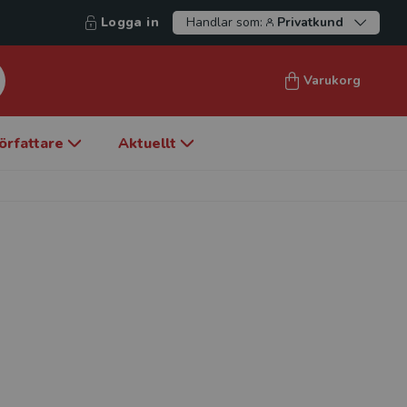
Logga in
Handlar som:
Privatkund
Varukorg
örfattare
Aktuellt