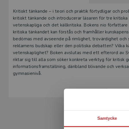
Beskrivning
Kritiskt tänkande – i teori och praktik förtydligar och p
kritiskt tänkande och introducerar läsaren för tre kritiska 
vetenskapliga och det källkritiska. Bokens nio författa
kritiska tänkandet kan förstås och framhåller kunskapens 
bedömas med avseende på rimlighet, trovärdighet och sann
reklamens budskap eller den politiska debatten? Vilka kä
vetenskaplighet? Boken avslutas med ett efterord av Sve
riktar sig till alla som söker konkreta verktyg för kritisk
informationsframställning, däribland blivande och verks
Samtycke