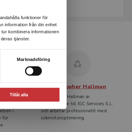
Köp- och leveransvillkor
andahålla funktioner för
n information från din enhet
 tur kombinera informationen
deras tjänster.
Marknadsföring
erson
Christopher Hallman
Tillåt alla
Christopher Hallman är
t i
medgrundare till IGC Services S.L.
telsen i
och arbetar professionellt med
 för
sökmotoroptimering.
e.