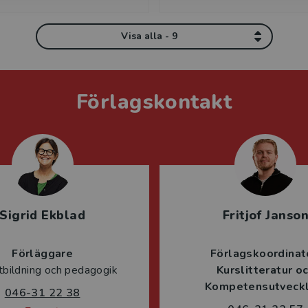
Visa alla - 9
Förlagskontakt
Sigrid Ekblad
Fritjof Janso
Förläggare
Förlagskoordinat
tbildning och pedagogik
Kurslitteratur o
Kompetensutveckl
046-31 22 38