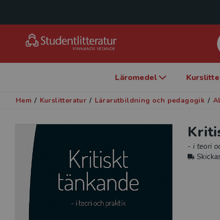
Läromedel
Kurslitt
Hem
/
Kurslitteratur
/
Lärarutbildning och pedagogik
/
A
Krit
- i teori 
Skicka