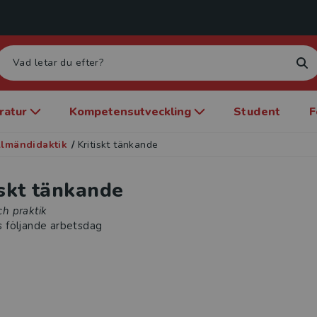
eratur
Kompetensutveckling
Student
F
llmändidaktik
/
Kritiskt tänkande
iskt tänkande
och praktik
s följande arbetsdag