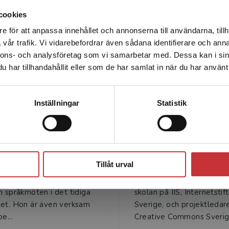
cookies
e för att anpassa innehållet och annonserna till användarna, tillh
Det verkar som att du besöker studentlitteratur.se via en
vår trafik. Vi vidarebefordrar även sådana identifierare och anna
enhet utanför Sverige. Vi erbjuder inte leveranser utanför
Författare
nnons- och analysföretag som vi samarbetar med. Dessa kan i sin
Sverige. För att kunna slutföra ett köp måste
har tillhandahållit eller som de har samlat in när du har använt 
leveransadressen vara i Sverige.
Läs mer
Kontakta kundservice
Inställningar
Statistik
Stäng
n Westin Tikkanen
Kristina Alexand
Tillåt urval
Tikkanen, fil.dr i latin vid
Kristina Alexanderson är
universitet, arbetar med
författare, chef för Interne
h språkmöten i det tidiga
skolan på IIS, Internetstif
et. Hon är även verksam
Sverige, och projektledare
e...
Creative Commons Sverig