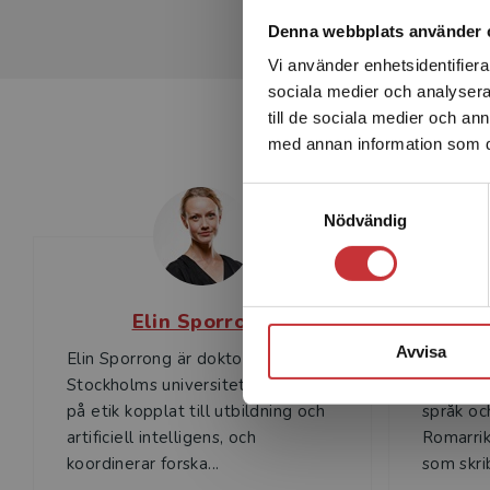
Denna webbplats använder 
Vi använder enhetsidentifierar
sociala medier och analysera 
till de sociala medier och a
med annan information som du 
Samtyckesval
Nödvändig
Elin Sporrong
Kari
Avvisa
Elin Sporrong är doktorand på
Karin W. 
Stockholms universitet, med fokus
Uppsala 
på etik kopplat till utbildning och
språk oc
artificiell intelligens, och
Romarrik
koordinerar forska...
som skrib