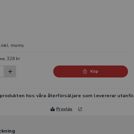
inkl. moms
328 kr
ms:
Köp
 produkten hos våra återförsäljare som levererar utanfö
Provläs
ckning