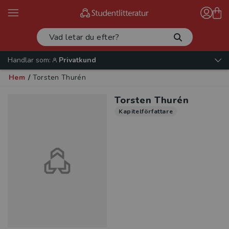
Handlar som:
Privatkund
Hem
/
Torsten Thurén
Torsten Thurén
Kapitelförfattare