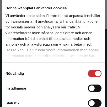
Sporrong, E - Westin Tikkanen K
348 kr
inkl. moms
Denna webbplats använder cookies
Exkl. moms: 328 kr
Vi använder enhetsidentifierare för att anpassa innehållet
och annonserna till användarna, tillhandahålla funktioner
för sociala medier och analysera vår trafik. Vi
Begränsad fraktregion
vidarebefordrar även sådana identifierare och annan
information från din enhet till de sociala medier och
Studentlitteratur
annons- och analysföretag som vi samarbetar med.
Dessa kan i sin tur kombinera informationen med annan
Studentlitteratur grundades 1963 och är idag Sveriges
information som du har tillhandahållit eller som de har
ledande utbildningsförlag. Med läromedel, kurslitteratur,
Det verkar som att du besöker
samlat in när du har använt deras tjänster.
facklitteratur, utbildningar och digitala
studentlitteratur.se via en enhet utanför Sverige.
Samtyckesval
informationstjänster i utbudet, finns Studentlitteratur med
Vi erbjuder inte leveranser utanför Sverige. För
Nödvändig
längs hela kunskapsresan.
att kunna slutföra ett köp måste
leveransadressen vara i Sverige.
Läs mer
Kontakta oss
Inställningar
Kontakta kundservice
Kontakta oss
Statistik