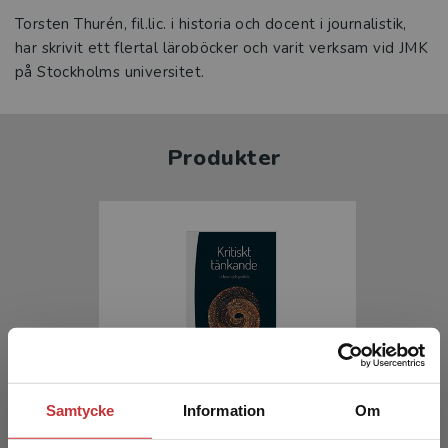
Torsten Thurén, fil.lic. i historia och docent i journalistik,
har skrivit ett flertal läroböcker och varit verksam vid JMK
på Stockholms universitet.
Produkter
Kritiskt tänkande
Samtycke
Information
Om