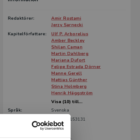
Redaktörer:
Amir Rostami
Jerzy Sarnecki
Kapitelförfattare:
Ulf P. Arborelius
Amber Beckley
Shilan Caman
Martin Dahlberg
Mariana Dufort
Felipe Estrada Dörner
Manne Gerell
Mattias Günther
Stina Holmberg
Henrik Häggström
Visa (10) till...
Språk:
Svenska
ISBN:
9789144153131
Utgivningsår:
2022
Artikelnummer:
44383-01