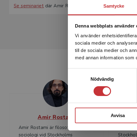
Se seminariet
där Amir Rostami & Jerzy Sarnecki ger en 
Samtycke
Denna webbplats använder 
Vi använder enhetsidentifierar
sociala medier och analysera 
till de sociala medier och a
med annan information som du 
Samtyckesval
Nödvändig
Avvisa
Amir Rostami
Amir Rostami är filosofie doktor i
Jerzy Sa
sociologi vid Stockholms
Stockhol