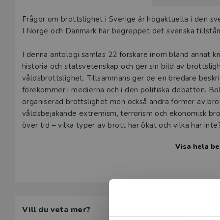
Beskrivning
Frågor om brottslighet i Sverige är högaktuella i den 
I Norge och Danmark har begreppet det svenska tillst
I denna antologi samlas 22 forskare inom bland annat kr
historia och stats­veten­skap och ger sin bild av brottsli
våldsbrottslighet. Tillsammans ger de en bredare beskr
förekommer i medierna och i den politiska debatten. Bo
organiserad brottslighet men också andra former av brott,
våldsbejakande extremism, terrorism och ekonomisk brott
över tid – vilka typer av brott har ökat och vilka har int
Visa hela be
Boken bygger på både existerande och helt ny forskning
samhällsvetenskapliga ämnen men även till politiker, jou
Vill du veta mer?