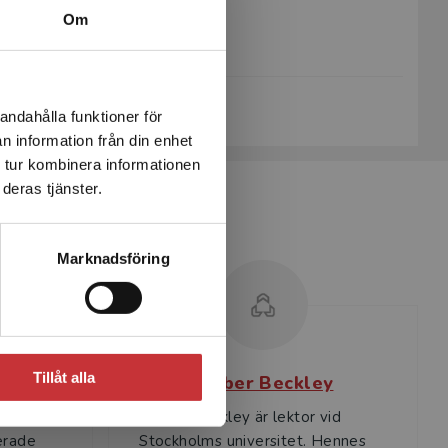
Om
Upplaga:
Första
Sidantal:
472
Köp- och leveransvillkor
andahålla funktioner för
n information från din enhet
 tur kombinera informationen
deras tjänster.
Marknadsföring
Tillåt alla
us
Amber Beckley
och
Amber Beckley är lektor vid
erade
Stockholms universitet. Hennes