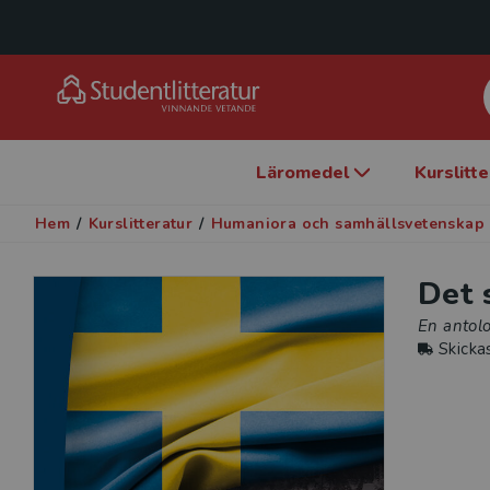
Läromedel
Kurslitt
Hem
/
Kurslitteratur
/
Humaniora och samhällsvetenskap
Det 
En antolo
Skicka