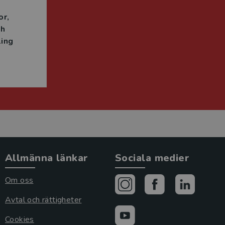
or
ch
ing
Allmänna länkar
Sociala medier
Om oss
Avtal och rättigheter
Cookies