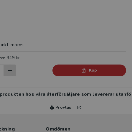
inkl. moms
349 kr
ms:
Köp
 produkten hos våra återförsäljare som levererar utanfö
Provläs
ckning
Omdömen