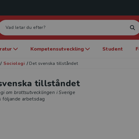
eratur
Kompetensutveckling
Student
F
/
Sociologi
/
Det svenska tillståndet
svenska tillståndet
gi om brottsutvecklingen i Sverige
s följande arbetsdag