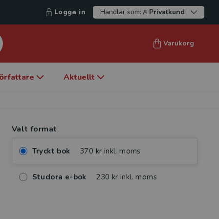
Logga in
Handlar som:
Privatkund
Varukorg
örfattare
Aktuellt
Valt format
Tryckt bok
370 kr inkl. moms
Studora e-bok
230 kr inkl. moms