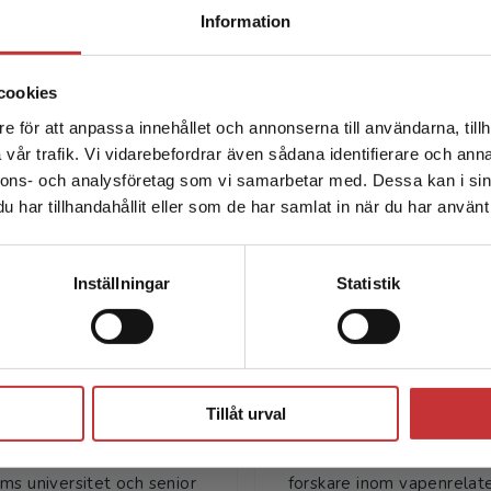
Begränsad fraktregion
översikt över hela boken.
Information
cookies
e för att anpassa innehållet och annonserna till användarna, tillh
Det verkar som att du besöker studentlitteratur.se via en
vår trafik. Vi vidarebefordrar även sådana identifierare och anna
enhet utanför Sverige. Vi erbjuder inte leveranser utanför
nnons- och analysföretag som vi samarbetar med. Dessa kan i sin
Sverige. För att kunna slutföra ett köp måste
har tillhandahållit eller som de har samlat in när du har använt 
leveransadressen vara i Sverige.
Läs mer
Författare
Kontakta kundservice
Inställningar
Statistik
Stäng
Tillåt urval
Jerzy Sarnecki
Ulf P. Arboreli
rnecki är professor em. vid
Ulf P. Arborelius, docent 
ms universitet och senior
forskare inom vapenrelat