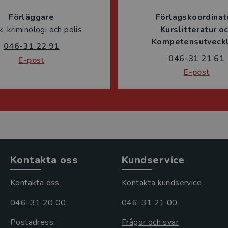
Förläggare
Förlagskoordinat
ik, kriminologi och polis
Kurslitteratur o
Kompetensutveckl
046-31 22 91
046-31 21 61
E-post
E-post
Kontakta oss
Kundservice
Kontakta oss
Kontakta kundservice
046-31 20 00
046-31 21 00
Postadress:
Frågor och svar