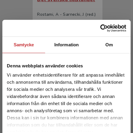
Rostami, A - Sarnecki, J (red.)
370 kr
inkl. moms
Exkl. moms: 349 kr
Samtycke
Information
Om
Denna webbplats använder cookies
Vi använder enhetsidentifierare för att anpassa innehållet
och annonserna till användarna, tillhandahålla funktioner
för sociala medier och analysera vår trafik. Vi
Begränsad fraktregion
Det svenska tillståndet
vidarebefordrar även sådana identifierare och annan
information från din enhet till de sociala medier och
Rostami, A - Sarnecki, J (red.)
annons- och analysföretag som vi samarbetar med.
Dessa kan i sin tur kombinera informationen med annan
230 kr
inkl. moms
information som du har tillhandahållit eller som de har
Exkl. moms: 217 kr
Det verkar som att du besöker
samlat in när du har använt deras tjänster.