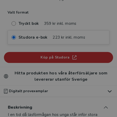
Valt format
Tryckt bok
359 kr inkl. moms
Studora e-bok
223 kr inkl. moms
Köp på Studora
Hitta produkten hos våra återförsäljare som
levererar utanför Sverige
Digitalt provexemplar
Du som undervisar kan beställa ett kostnadsfritt
Beskrivning
digitalt provexemplar av den här produkten
.
Beskrivning
I en tid då läsförmågan hos unga står inför stora