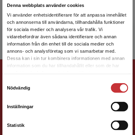
Denna webbplats använder cookies
Marie Trapp är läromedelsförfattare,
Vi använder enhetsidentifierare för att anpassa innehållet
speciallärare och förstelärare i språk-, läs- och
och annonserna till användarna, tillhandahålla funktioner
skrivutveckling med många års erfarenhet av
för sociala medier och analysera vår trafik. Vi
att driva skolut...
Begränsad fraktregion
vidarebefordrar även sådana identifierare och annan
information från din enhet till de sociala medier och
annons- och analysföretag som vi samarbetar med.
Dessa kan i sin tur kombinera informationen med annan
information som du har tillhandahållit eller som de har
Förlagskontakt
Det verkar som att du besöker
samlat in när du har använt deras tjänster.
studentlitteratur.se via en enhet utanför Sverige.
Samtyckesval
Vi erbjuder inte leveranser utanför Sverige. För
Nödvändig
att kunna slutföra ett köp måste
leveransadressen vara i Sverige.
Läs mer
Inställningar
Kontakta kundservice
Caroline Boussard
Statistik
Förläggare