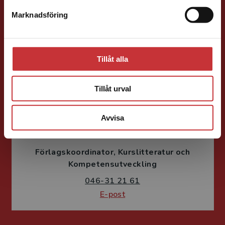
Samhällsvetenskap och humaniora, Språk
Marknadsföring
Stäng
046-31 21 46
E-post
Tillåt alla
Tillåt urval
Avvisa
Susanne Borg-Törn
Förlagskoordinator
Kurslitteratur och
Kompetensutveckling
046-31 21 61
E-post