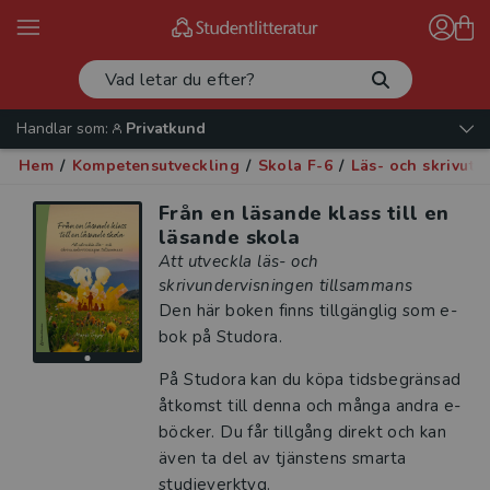
Handlar som:
Privatkund
Hem
/
Kompetensutveckling
/
Skola F-6
/
Läs- och skrivutv
Från en läsande klass till en
läsande skola
Att utveckla läs- och
skrivundervisningen tillsammans
Den här boken finns tillgänglig som e-
bok på Studora.
På Studora kan du köpa tidsbegränsad
åtkomst till denna och många andra e-
böcker. Du får tillgång direkt och kan
även ta del av tjänstens smarta
studieverktyg.