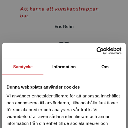
Att känna att kunskapstrappan
bär
Eric Rehn
När pedagogiken styr tekniken
Samtycke
Information
Om
Annie Westman
Denna webbplats använder cookies
Vi använder enhetsidentifierare för att anpassa innehållet
och annonserna till användarna, tillhandahålla funktioner
Forska är det optimala, att skapa
för sociala medier och analysera vår trafik. Vi
kunskap som inte finns
Begränsad fraktregion
vidarebefordrar även sådana identifierare och annan
Ulf Ellervik
information från din enhet till de sociala medier och