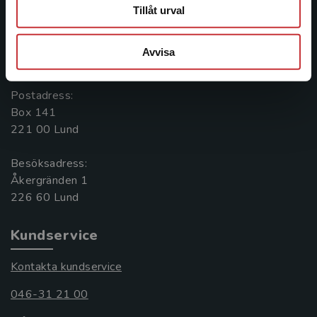
Kontakta oss
Tillåt urval
Kontakta oss
Avvisa
046-31 20 00
Postadress:
Box 141
221 00 Lund
Besöksadress:
Åkergränden 1
Kundservice
Kontakta kundservice
046-31 21 00