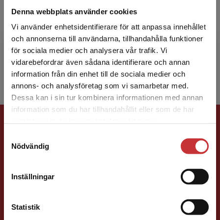
Stephen Von Tetzchner
Denna webbplats använder cookies
Stephen von Tetzchner är professor i
Vi använder enhetsidentifierare för att anpassa innehållet
utvecklingspsykologi vid universitetet i Oslo.
och annonserna till användarna, tillhandahålla funktioner
Han har studerat olika utvecklingspsykologiska
för sociala medier och analysera vår trafik. Vi
Begränsad fraktregion
förhållanden, sp...
vidarebefordrar även sådana identifierare och annan
information från din enhet till de sociala medier och
annons- och analysföretag som vi samarbetar med.
Dessa kan i sin tur kombinera informationen med annan
information som du har tillhandahållit eller som de har
Det verkar som att du besöker
Förlagskontakt
samlat in när du har använt deras tjänster.
studentlitteratur.se via en enhet utanför Sverige.
Samtyckesval
Vi erbjuder inte leveranser utanför Sverige. För
Nödvändig
att kunna slutföra ett köp måste
leveransadressen vara i Sverige.
Läs mer
Inställningar
Kontakta kundservice
Susanna Magnusson
Statistik