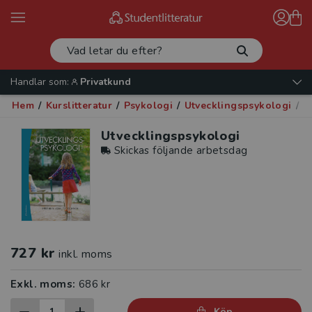
Handlar som:
Privatkund
Hem
/
Kurslitteratur
/
Psykologi
/
Utvecklingspsykologi
/
Ut
Utvecklingspsykologi
Skickas följande arbetsdag
727 kr
inkl. moms
Exkl. moms:
686 kr
Köp