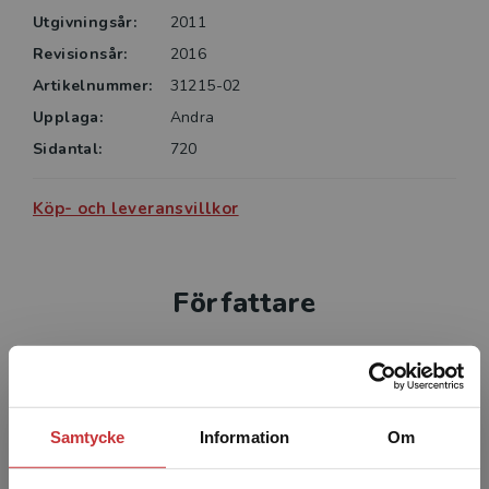
Utgivningsår:
2011
Revisionsår:
2016
Artikelnummer:
31215-02
Upplaga:
Andra
Sidantal:
720
Köp- och leveransvillkor
Författare
Samtycke
Information
Om