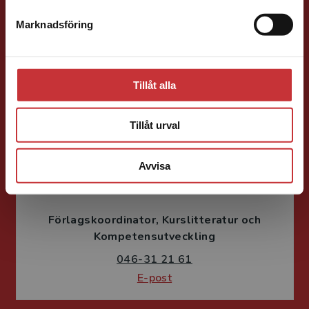
Förläggare
Marknadsföring
Psykologi, Socialt arbete, Skolledning
Stäng
046-31 22 05
E-post
Tillåt alla
Tillåt urval
Avvisa
Susanne Borg-Törn
Förlagskoordinator
Kurslitteratur och
Kompetensutveckling
046-31 21 61
E-post