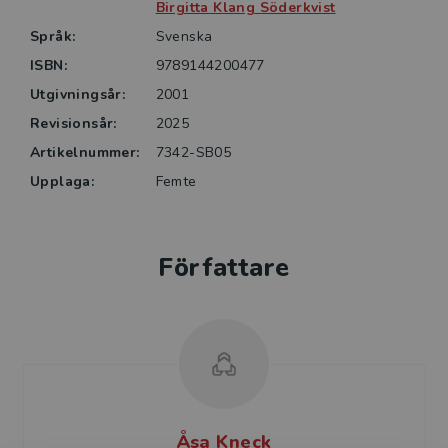
mellan sjuksköterska och patient i ett pedagogiskt
Birgitta Klang Söderkvist
förhållningssätt där ömsesidigt lärande står i fokus.
Språk:
Svenska
ISBN:
9789144200477
Patientundervisning – ett samspel för lärande vänder
Utgivningsår:
2001
sig till sjuk­sköterskestudenter på grund- och
specialistutbildningar samt till kliniskt verksamma
Revisionsår:
2025
sjuksköterskor.
Artikelnummer:
7342-SB05
Upplaga:
Femte
Författare
Åsa Kneck