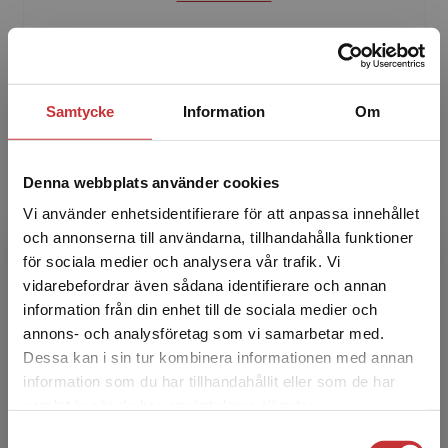
Åsa Kneck är legitimerad sjuksköterska,
medicine doktor och docent i vårdvetenskap
med tjänst som lektor och programansvarig för
Samtycke
Information
Om
sjuksköterskeprogr...
Denna webbplats använder cookies
Vi använder enhetsidentifierare för att anpassa innehållet
och annonserna till användarna, tillhandahålla funktioner
för sociala medier och analysera vår trafik. Vi
Begränsad fraktregion
vidarebefordrar även sådana identifierare och annan
Birgitta Klang Söderkvist
information från din enhet till de sociala medier och
annons- och analysföretag som vi samarbetar med.
Birgitta Klang Söderkvist är legitimerad
Dessa kan i sin tur kombinera informationen med annan
sjuksköterska, medicine doktor i medicinsk
information som du har tillhandahållit eller som de har
Det verkar som att du besöker
vetenskap och docent. Birgitta arbetade
samlat in när du har använt deras tjänster.
studentlitteratur.se via en enhet utanför Sverige.
senast på Karolinska In...
Samtyckesval
Vi erbjuder inte leveranser utanför Sverige. För