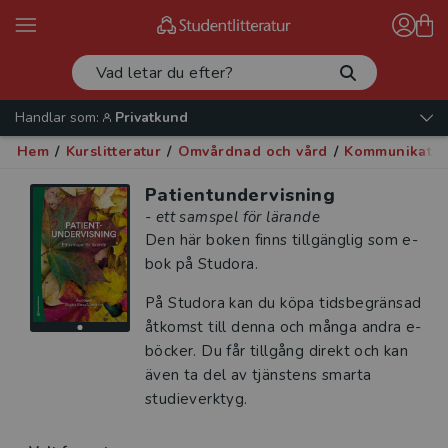
Handlar som:
Privatkund
Hem
/
Kurslitteratur
/
Omvårdnad och vård
/
Kommunikatio
Patientundervisning
- ett samspel för lärande
Den här boken finns tillgänglig som e-
bok på Studora.
På Studora kan du köpa tidsbegränsad
åtkomst till denna och många andra e-
böcker. Du får tillgång direkt och kan
även ta del av tjänstens smarta
studieverktyg.