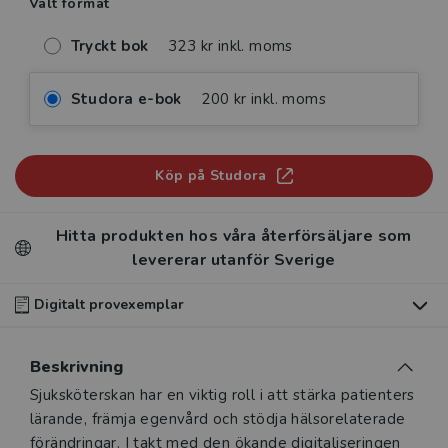
Valt format
Tryckt bok
323 kr inkl. moms
Studora e-bok
200 kr inkl. moms
Köp på Studora
Hitta produkten hos våra återförsäljare som
levererar utanför Sverige
Digitalt provexemplar
Du som undervisar kan beställa ett kostnadsfritt
Beskrivning
digitalt provexemplar av den här produkten
.
Beskrivning
Sjuksköterskan har en viktig roll i att stärka patienters
Våra digitala provexemplar tillhandahålls via Studora.se
lärande, främja egenvård och stödja hälsorelaterade
och ger dig tillgång till boken under 180 dagar. Observera
förändringar. I takt med den ökande digitaliseringen