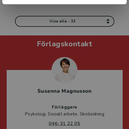
Visa alla - 33
Förlagskontakt
Susanna Magnusson
Förläggare
Psykologi, Socialt arbete, Skolledning
046-31 22 05