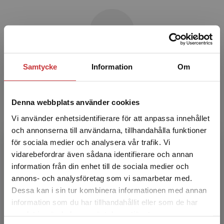
Samtycke
Information
Om
Karolina Muhrman
Karolina Muhrman är docent och
Denna webbplats använder cookies
universitetslektor i pedagogik vid LiU och leg.
Vi använder enhetsidentifierare för att anpassa innehållet
gymnasielärare i Bi/Ke/Nk/Ma. Hennes
och annonserna till användarna, tillhandahålla funktioner
forskningsintressen handlar bla...
för sociala medier och analysera vår trafik. Vi
Begränsad fraktregion
vidarebefordrar även sådana identifierare och annan
information från din enhet till de sociala medier och
annons- och analysföretag som vi samarbetar med.
Dessa kan i sin tur kombinera informationen med annan
information som du har tillhandahållit eller som de har
Det verkar som att du besöker
samlat in när du har använt deras tjänster.
studentlitteratur.se via en enhet utanför Sverige.