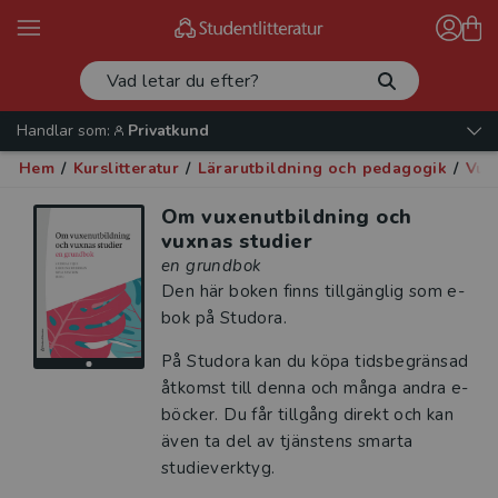
Handlar som:
Privatkund
Hem
/
Kurslitteratur
/
Lärarutbildning och pedagogik
/
Vux
Om vuxenutbildning och
vuxnas studier
en grundbok
Den här boken finns tillgänglig som e-
bok på Studora.
På Studora kan du köpa tidsbegränsad
åtkomst till denna och många andra e-
böcker. Du får tillgång direkt och kan
även ta del av tjänstens smarta
studieverktyg.