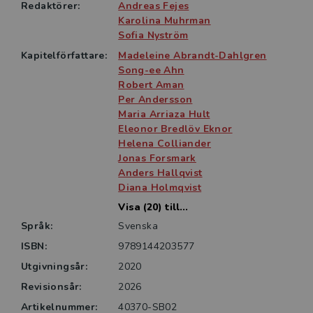
uppdaterats samt utökats med fem nyskrivna kapitel
Redaktörer:
Andreas Fejes
om tidiga utbildningar för vuxna, vägledning för och
Karolina Muhrman
med vuxna, rektor i vuxenutbildning, utrikesföddas
Sofia Nyström
deltagande i vuxenutbildning, och undervisning för
Kapitelförfattare:
Madeleine Abrandt-Dahlgren
hållbarhet inom vuxenutbildningen.
Song-ee Ahn
Robert Aman
Per Andersson
Boken vänder sig främst till studerande på ämnes-
Maria Arriaza Hult
och yrkeslärarprogrammen, som ger behörighet för
Eleonor Bredlöv Eknor
arbete inom komvux. Den är också relevant för
Helena Colliander
verksamma lärare inom sfi, komvux och annan
Jonas Forsmark
vuxenutbildning.
Anders Hallqvist
Diana Holmqvist
Visa (20) till...
Språk:
Svenska
ISBN:
9789144203577
Utgivningsår:
2020
Revisionsår:
2026
Artikelnummer:
40370-SB02