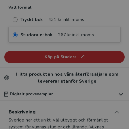
Valt format
Tryckt bok
431 kr inkl. moms
Studora e-bok
267 kr inkl. moms
Köp på Studora
Hitta produkten hos våra återförsäljare som
levererar utanför Sverige
Digitalt provexemplar
Du som undervisar kan beställa ett kostnadsfritt
Beskrivning
digitalt provexemplar av den här produkten
.
Beskrivning
Sverige har ett unikt, väl utbyggt och förmånligt
Våra digitala provexemplar tillhandahålls via Studora.se
system för vuxnas studier och lärande. Vuxnas