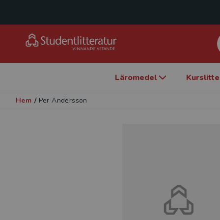
Läromedel
Kurslitt
Hem
/
Per Andersson