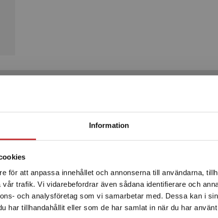
Produkter
Begränsad fraktregion
Information
cookies
e för att anpassa innehållet och annonserna till användarna, tillh
Det verkar som att du besöker studentlitteratur.se via en
vår trafik. Vi vidarebefordrar även sådana identifierare och anna
enhet utanför Sverige. Vi erbjuder inte leveranser utanför
nnons- och analysföretag som vi samarbetar med. Dessa kan i sin
Sverige. För att kunna slutföra ett köp måste
har tillhandahållit eller som de har samlat in när du har använt 
leveransadressen vara i Sverige.
Läs mer