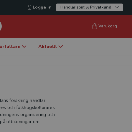
Logga in
Handlar som:
Privatkund
Varukorg
örfattare
Aktuellt
Hans forskning handlar
res och folkhögskollärares
dningens organisering och
 på utbildningar om