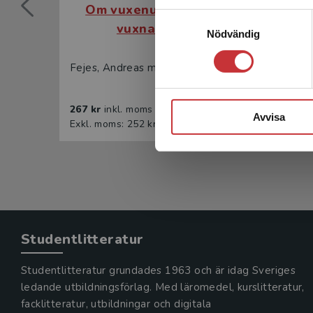
Om vuxenutbildning och
Om
Samtyckesval
vuxnas studier
Nödvändig
Fejes, Andreas m.fl. (red.)
Fejes,
267 kr
inkl. moms
431 k
Avvisa
Exkl. moms: 252 kr
Exkl. 
Studentlitteratur
Studentlitteratur grundades 1963 och är idag Sveriges
ledande utbildningsförlag. Med läromedel, kurslitteratur,
facklitteratur, utbildningar och digitala