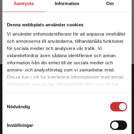
Samtycke
Information
Om
Om vuxenutbildning och vuxnas
Om vuxe
studier
Denna webbplats använder cookies
Fejes, Andreas m.fl. (red.)
Fejes, Andr
Vi använder enhetsidentifierare för att anpassa innehållet
267 kr
inkl. moms
431 kr
ink
och annonserna till användarna, tillhandahålla funktioner
Exkl. moms: 252 kr
Exkl. moms
för sociala medier och analysera vår trafik. Vi
Begränsad fraktregion
vidarebefordrar även sådana identifierare och annan
information från din enhet till de sociala medier och
annons- och analysföretag som vi samarbetar med.
Dessa kan i sin tur kombinera informationen med annan
Studentlitteratur
information som du har tillhandahållit eller som de har
Det verkar som att du besöker
samlat in när du har använt deras tjänster.
Studentlitteratur grundades 1963 och är idag Sveriges
studentlitteratur.se via en enhet utanför Sverige.
ledande utbildningsförlag. Med läromedel, kurslitteratur,
Samtyckesval
Vi erbjuder inte leveranser utanför Sverige. För
Nödvändig
facklitteratur, utbildningar och digitala
att kunna slutföra ett köp måste
informationstjänster i utbudet, finns Studentlitteratur med
leveransadressen vara i Sverige.
Läs mer
längs hela kunskapsresan.
Inställningar
Kontakta kundservice