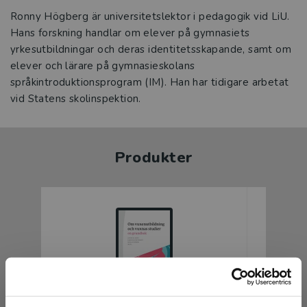
Ronny Högberg är universitetslektor i pedagogik vid LiU.
Hans forskning handlar om elever på gymnasiets
yrkesutbildningar och deras identitetsskapande, samt om
elever och lärare på gymnasieskolans
språkintroduktionsprogram (IM). Han har tidigare arbetat
vid Statens skolinspektion.
Produkter