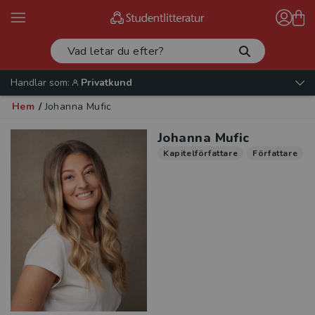
Handlar som:
Privatkund
Hem
/
Johanna Mufic
Johanna Mufic
Kapitelförfattare
Författare