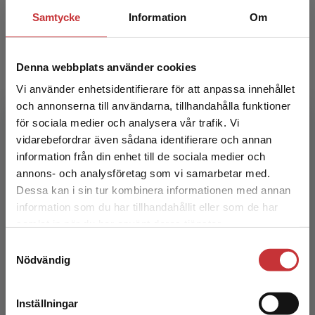
Samtycke
Information
Om
Denna webbplats använder cookies
Vi använder enhetsidentifierare för att anpassa innehållet
och annonserna till användarna, tillhandahålla funktioner
för sociala medier och analysera vår trafik. Vi
Begränsad fraktregion
Kvalitet i vuxenutbildning
vidarebefordrar även sådana identifierare och annan
information från din enhet till de sociala medier och
Mufic, Johanna
annons- och analysföretag som vi samarbetar med.
Dessa kan i sin tur kombinera informationen med annan
312 kr
inkl. moms
Exkl. moms: 294 kr
information som du har tillhandahållit eller som de har
Det verkar som att du besöker
samlat in när du har använt deras tjänster.
studentlitteratur.se via en enhet utanför Sverige.
Samtyckesval
Vi erbjuder inte leveranser utanför Sverige. För
Nödvändig
att kunna slutföra ett köp måste
leveransadressen vara i Sverige.
Läs mer
Inställningar