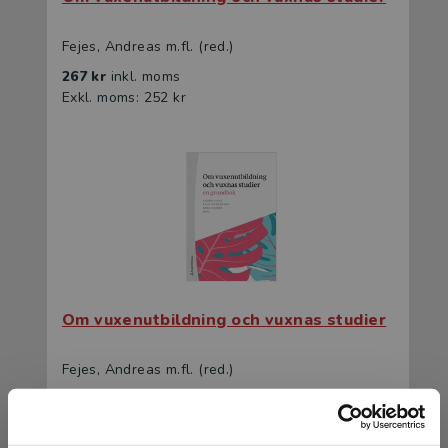
Fejes, Andreas m.fl. (red.)
267 kr
inkl. moms
Exkl. moms: 252 kr
Om vuxenutbildning och vuxnas studier
Fejes, Andreas m.fl. (red.)
431 kr
inkl. moms
Exkl. moms: 407 kr