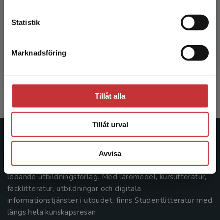
Kontakta kundservice
Statistik
Kvalitet i vuxenutbildning
Marknadsföring
Stäng
Mufic, Johanna
193 kr
inkl. moms
Exkl. moms: 182 kr
Tillåt alla
Tillåt urval
Studentlitteratur
Avvisa
Studentlitteratur grundades 1963 och är idag Sveriges
ledande utbildningsförlag. Med läromedel, kurslitteratur,
facklitteratur, utbildningar och digitala
informationstjänster i utbudet, finns Studentlitteratur med
längs hela kunskapsresan.