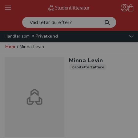
Handlar som:
Privatkund
Hem
/
Minna Levin
Minna Levin
Kapitelförfattare