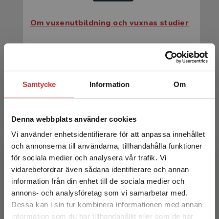
Om vuxenutbildning och vuxnas studier
Fejes, Andreas m.fl. (red.)
267 kr
inkl. moms
Exkl. moms: 252 kr
Samtycke
Information
Om
Denna webbplats använder cookies
Vi använder enhetsidentifierare för att anpassa innehållet
och annonserna till användarna, tillhandahålla funktioner
för sociala medier och analysera vår trafik. Vi
Begränsad fraktregion
vidarebefordrar även sådana identifierare och annan
Om vuxenutbildning och vuxnas studier
information från din enhet till de sociala medier och
annons- och analysföretag som vi samarbetar med.
Dessa kan i sin tur kombinera informationen med annan
Fejes, Andreas m.fl. (red.)
information som du har tillhandahållit eller som de har