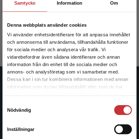
Samtycke
Information
Om
Om vuxenutbildning och vuxnas
Om vuxe
studier
Denna webbplats använder cookies
Fejes, Andreas m.fl. (red.)
Fejes, Andr
Vi använder enhetsidentifierare för att anpassa innehållet
267 kr
inkl. moms
431 kr
ink
och annonserna till användarna, tillhandahålla funktioner
Exkl. moms: 252 kr
Exkl. moms
för sociala medier och analysera vår trafik. Vi
Begränsad fraktregion
vidarebefordrar även sådana identifierare och annan
information från din enhet till de sociala medier och
annons- och analysföretag som vi samarbetar med.
Dessa kan i sin tur kombinera informationen med annan
Studentlitteratur
information som du har tillhandahållit eller som de har
Det verkar som att du besöker
samlat in när du har använt deras tjänster.
Studentlitteratur grundades 1963 och är idag Sveriges
studentlitteratur.se via en enhet utanför Sverige.
ledande utbildningsförlag. Med läromedel, kurslitteratur,
Samtyckesval
Vi erbjuder inte leveranser utanför Sverige. För
Nödvändig
facklitteratur, utbildningar och digitala
att kunna slutföra ett köp måste
informationstjänster i utbudet, finns Studentlitteratur med
leveransadressen vara i Sverige.
Läs mer
längs hela kunskapsresan.
Inställningar
Kontakta kundservice