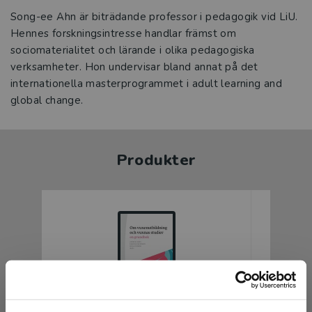
Song-ee Ahn är biträdande professor i pedagogik vid LiU.
Hennes forskningsintresse handlar främst om
sociomaterialitet och lärande i olika pedagogiska
verksamheter. Hon undervisar bland annat på det
internationella masterprogrammet i adult learning and
global change.
Produkter