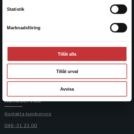
Kontakta oss
Statistik
Kontakta oss
Marknadsföring
Stäng
046-31 20 00
Postadress:
Box 141
Tillåt alla
221 00 Lund
Besöksadress:
Tillåt urval
Åkergränden 1
Avvisa
Kundservice
Kontakta kundservice
046-31 21 00