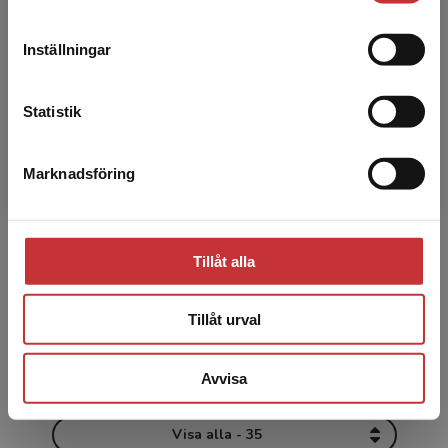
forskningsintressen rör segregationsprocesser
leveransadressen vara i Sverige.
Läs mer
utifrån klass ...
Inställningar
Kontakta kundservice
Statistik
Marknadsföring
Stäng
Emma Arneback
Tillåt alla
Emma Arneback är lektor i pedagogik vid
Örebro universitet. Hennes forskningsfält är
didaktik, läroplansteori och utbildningsfilosofi. I
Tillåt urval
sin forskn...
Avvisa
Visa alla - 35