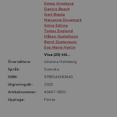
vänder sig till studerande inom lärarutbildningens
Emma Arneback
olika inriktningar, verksamma inom
Dennis Beach
utbildningsområdet samt andra som är intresserade
Gert Biesta
Marianne Dovemark
av debatten om skolans problem.
Silvia Edling
Tomas Englund
Håkan Gustafsson
Bernt Gustavsson
Eva-Marie Harlin
Visa (23) till...
Översättare:
Johanna Holmberg
Språk:
Svenska
ISBN:
9789144183640
Utgivningsår:
2020
Artikelnummer:
40447-SB01
Upplaga:
Första