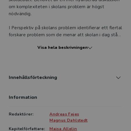
om komplexiteten i skolans problem är högst
nödvändig.
I Perspektiv på skolans problem identifierar ett flertal
forskare problem som de menar att skolan i dag står
inför. Det handlar bland annat om problem som rör
Visa hela beskrivningen
demokrati, rasism, språkplikt, skolvåld, betyg,
ledarskap, skolmarknaden, juridifiering,
distansundervisning, förskolan, vuxenutbildningen,
folkhögskolan, och inte minst skoldebatten i sig.
Innehållsförteckning
Boken ger perspektiv genom inspel från en rad
initierade och etablerade forskare från olika
Information
discipliner verksamma inom det breda
utbildningsvetenskapliga fältet. Med olika nedslag i
utbildningslandskapet är ambitionen att stimulera till
Redaktörer:
Andreas Fejes
en skoldebatt som är förankrad i aktuell forskning om
Magnus Dahlstedt
skola och utbildning. Perspektiv på skolans problem
Kapitelförfattare:
Majsa Allelin