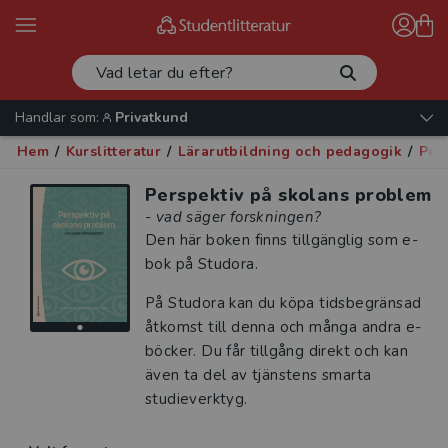
Handlar som:
Privatkund
Hem
/
Kurslitteratur
/
Lärarutbildning och pedagogik
/
Ped
Perspektiv på skolans problem
- vad säger forskningen?
Den här boken finns tillgänglig som e-
bok på Studora.
På Studora kan du köpa tidsbegränsad
åtkomst till denna och många andra e-
böcker. Du får tillgång direkt och kan
även ta del av tjänstens smarta
studieverktyg.