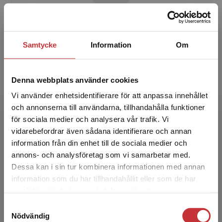
Magnus Dahlstedt
Samtycke
Information
Om
Magnus Dahlstedt är professor i socialt arbete
vid Linköpings universitet. Hans forskning
kretsar kring rätten till välfärd, med särskilt
Denna webbplats använder cookies
fokus på ...
Vi använder enhetsidentifierare för att anpassa innehållet
och annonserna till användarna, tillhandahålla funktioner
för sociala medier och analysera vår trafik. Vi
Begränsad fraktregion
vidarebefordrar även sådana identifierare och annan
information från din enhet till de sociala medier och
annons- och analysföretag som vi samarbetar med.
Dessa kan i sin tur kombinera informationen med annan
Majsa Allelin
information som du har tillhandahållit eller som de har
Det verkar som att du besöker
samlat in när du har använt deras tjänster.
studentlitteratur.se via en enhet utanför Sverige.
Majsa Allelin är doktor i socialt arbete och
Samtyckesval
Vi erbjuder inte leveranser utanför Sverige. För
verksam vid Södertörns högskola. Hennes
Nödvändig
att kunna slutföra ett köp måste