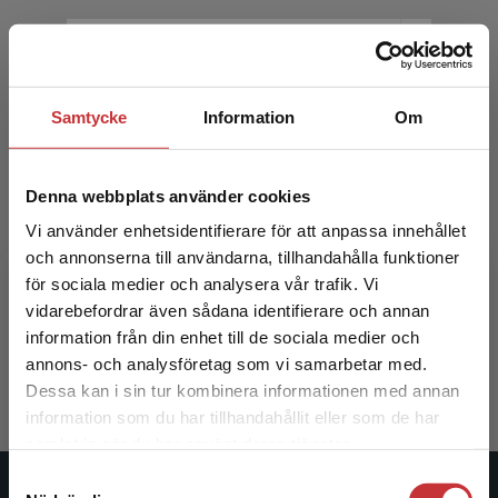
Samtycke
Information
Om
Denna webbplats använder cookies
Vi använder enhetsidentifierare för att anpassa innehållet
Utbildningshistoria
Utbildni
och annonserna till användarna, tillhandahålla funktioner
för sociala medier och analysera vår trafik. Vi
Larsson, E - Westberg, J (red.)
Larsson, E 
Begränsad fraktregion
vidarebefordrar även sådana identifierare och annan
information från din enhet till de sociala medier och
552 kr
inkl. moms
346 kr
ink
annons- och analysföretag som vi samarbetar med.
Exkl. moms: 521 kr
Exkl. moms
Dessa kan i sin tur kombinera informationen med annan
information som du har tillhandahållit eller som de har
Det verkar som att du besöker
samlat in när du har använt deras tjänster.
studentlitteratur.se via en enhet utanför Sverige.
Samtyckesval
Vi erbjuder inte leveranser utanför Sverige. För