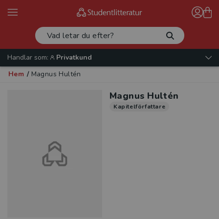
Handlar som:
Privatkund
Hem
/
Magnus Hultén
Magnus Hultén
Kapitelförfattare