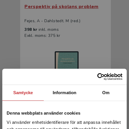
Perspektiv på skolans problem
Fejes, A - Dahlstedt. M (red.)
398 kr
inkl. moms
Exkl. moms: 375 kr
Samtycke
Information
Om
Perspektiv på skolans problem
Denna webbplats använder cookies
Fejes, A - Dahlstedt. M (red.)
Vi använder enhetsidentifierare för att anpassa innehållet
247 kr
inkl. moms
Exkl. moms: 233 kr
och annonserna till användarna, tillhandahålla funktioner