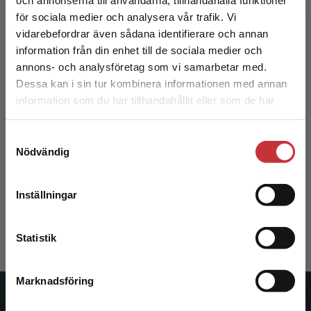
för sociala medier och analysera vår trafik. Vi
Begränsad fraktregion
vidarebefordrar även sådana identifierare och annan
information från din enhet till de sociala medier och
annons- och analysföretag som vi samarbetar med.
Dessa kan i sin tur kombinera informationen med annan
information som du har tillhandahållit eller som de har
Det verkar som att du besöker
samlat in när du har använt deras tjänster.
studentlitteratur.se via en enhet utanför Sverige.
Samtyckesval
Vi erbjuder inte leveranser utanför Sverige. För
Nödvändig
Skolan, marknaden och framtiden
att kunna slutföra ett köp måste
leveransadressen vara i Sverige.
Läs mer
Dahlstedt, M - Fejes, A
Inställningar
338 kr
inkl. moms
Kontakta kundservice
Exkl. moms: 319 kr
Statistik
Marknadsföring
Stäng
Studentlitteratur