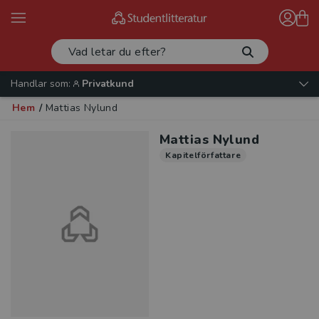
Handlar som:
Privatkund
Hem
/
Mattias Nylund
Mattias Nylund
Kapitelförfattare