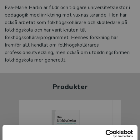
Eva-Marie Harlin är fil.dr och tidigare universitetslektor i
pedagogik med inriktning mot vuxnas lärande. Hon har
också arbetat som folkhögskollärare och skolledare på
folkhögskola och har varit knuten till
folkhögskollärarprogrammet. Hennes forskning har
framför allt handlat om folkhögskollärares
professionsutveckling, men också om utbildningsformen
Produkter