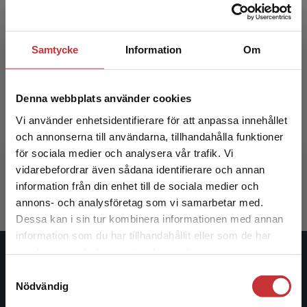
Samtycke
Information
Om
Denna webbplats använder cookies
Bedömning, betyg och lärande
Bedömnin
Vi använder enhetsidentifierare för att anpassa innehållet
och annonserna till användarna, tillhandahålla funktioner
Klapp, Alli
Klapp, Alli
för sociala medier och analysera vår trafik. Vi
Begränsad fraktregion
363 kr
inkl. moms
225 kr
ink
vidarebefordrar även sådana identifierare och annan
Exkl. moms: 342 kr
Exkl. moms
information från din enhet till de sociala medier och
annons- och analysföretag som vi samarbetar med.
Dessa kan i sin tur kombinera informationen med annan
information som du har tillhandahållit eller som de har
Det verkar som att du besöker
samlat in när du har använt deras tjänster.
studentlitteratur.se via en enhet utanför Sverige.
Studentlitteratur
Samtyckesval
Vi erbjuder inte leveranser utanför Sverige. För
Nödvändig
att kunna slutföra ett köp måste
Studentlitteratur grundades 1963 och är idag Sveriges