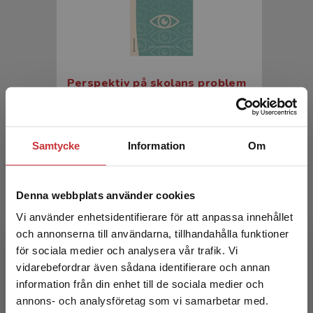
Perspektiv på skolans problem
Fejes, A - Dahlstedt. M (red.)
398 kr
inkl. moms
Samtycke
Information
Om
Exkl. moms: 375 kr
Denna webbplats använder cookies
Vi använder enhetsidentifierare för att anpassa innehållet
och annonserna till användarna, tillhandahålla funktioner
för sociala medier och analysera vår trafik. Vi
Begränsad fraktregion
vidarebefordrar även sådana identifierare och annan
information från din enhet till de sociala medier och
annons- och analysföretag som vi samarbetar med.
Perspektiv på skolans problem