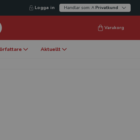
Logga in
Handlar som:
Privatkund
Varukorg
örfattare
Aktuellt