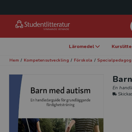
Läromedel
Kurslitt
Hem
/
Kompetensutveckling
/
Förskola
/
Specialpedagog
Barn
En handl
Skicka