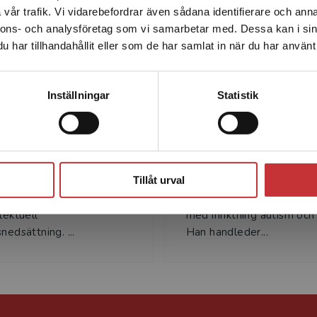
vår trafik. Vi vidarebefordrar även sådana identifierare och anna
enhet utanför Sverige. Vi erbjuder inte leveranser utanför
slomet - storbyuniversitetet.
nnons- och analysföretag som vi samarbetar med. Dessa kan i sin
Sverige. För att kunna slutföra ett köp måste
har tillhandahållit eller som de har samlat in när du har använt 
leveransadressen vara i Sverige.
Läs mer
Kontakta kundservice
Inställningar
Statistik
bias Rasmussen
Oscar Strömbe
asmussen är leg.
Oscar Strömberg är leg. 
Stäng
 och utbildar och
och certifierad
Tillåt urval
r föräldrar och
beteendeanalytiker med
er kring barn med autism
masterexamen i specialp
lektuell
med inriktning autism och
nedsättning. ...
Han handleder...