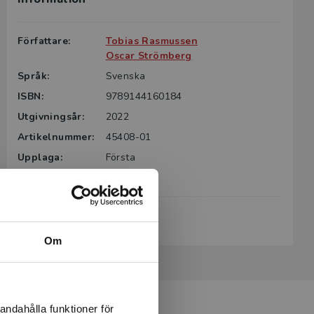
Författare:
Tobias Rasmussen
Oscar Strömberg
Språk:
Svenska
ISBN:
9789144160184
Utgivningsår:
2022
Artikelnummer:
45408-01
Upplaga:
Första
Sidantal:
200
Köp- och leveransvillkor
Om
andahålla funktioner för