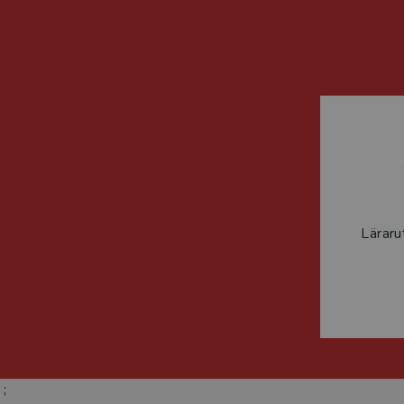
Läraru
;