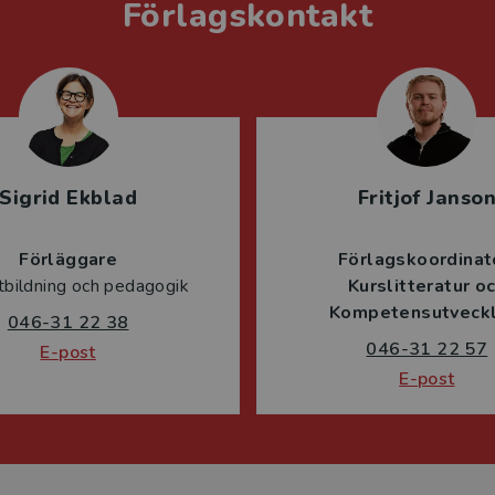
Förlagskontakt
Sigrid Ekblad
Fritjof Janso
Förläggare
Förlagskoordinat
tbildning och pedagogik
Kurslitteratur o
Kompetensutveckl
046-31 22 38
046-31 22 57
E-post
E-post