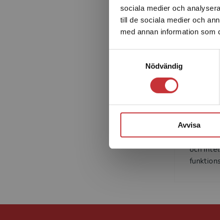
sociala medier och analysera 
Ur förordet av Svein Eikeseth, Ph.D. och professor vid O
till de sociala medier och a
med annan information som du 
Samtyckesval
Nödvändig
To
Tobias R
psykolog
Avvisa
handlede
pedagog
och intel
funktions