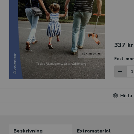
337 kr
Exkl. mo
Hitta
Beskrivning
Extramaterial