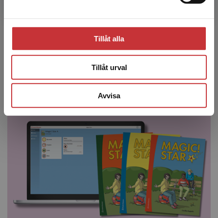
ordinarie elevpaketet och är anpassat till elever som
behöver extra stöd för att lyckas med engelskan.
Support Textbook
är en tryckt bok med kortare och
lättare versioner av texterna,
Support Workbook
har
Tillåt alla
förenklade övningar och det digitala läromedlet har
ett urval av digitala övningar.
Tillåt urval
Magic! Support
Avvisa