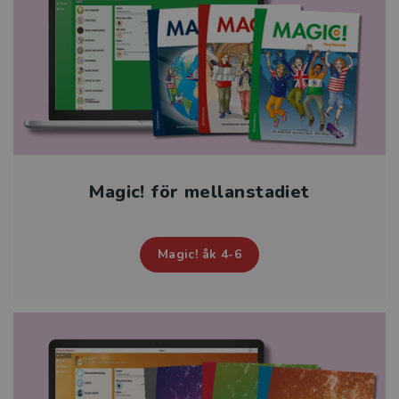
Magic! för mellanstadiet
Magic! åk 4-6