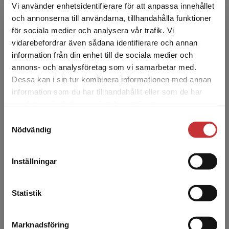
Vi använder enhetsidentifierare för att anpassa innehållet
repetition.
och annonserna till användarna, tillhandahålla funktioner
för sociala medier och analysera vår trafik. Vi
Begränsad fraktregion
vidarebefordrar även sådana identifierare och annan
information från din enhet till de sociala medier och
annons- och analysföretag som vi samarbetar med.
Dessa kan i sin tur kombinera informationen med annan
information som du har tillhandahållit eller som de har
Det verkar som att du besöker
samlat in när du har använt deras tjänster.
studentlitteratur.se via en enhet utanför Sverige.
Samtyckesval
Vi erbjuder inte leveranser utanför Sverige. För
Nödvändig
att kunna slutföra ett köp måste
leveransadressen vara i Sverige.
Läs mer
Inställningar
Kontakta kundservice
Magic! Support elevpaket
Statistik
– för en mer tillgänglig engelskundervisning
Magic! Support
elevpaket är ett alternativ till
Marknadsföring
Stäng