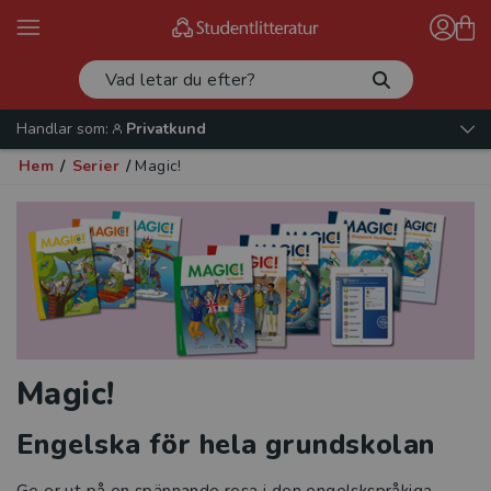
Handlar som:
Privatkund
Hem
/
Serier
/
Magic!
Magic!
Engelska för hela grundskolan
Ge er ut på en spännande resa i den engelskspråkiga