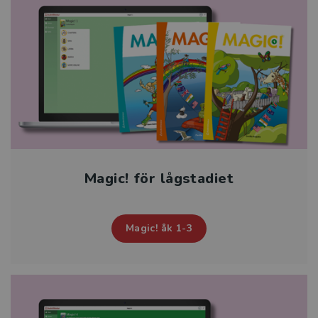
Magic! för lågstadiet
Magic! åk 1-3