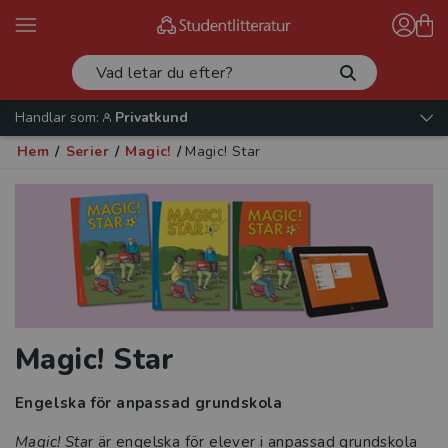
Handlar som:
Privatkund
Hem
/
Serier
/
Magic!
/
Magic! Star
Magic! Star
Engelska för anpassad grundskola
Magic! Sta
r är engelska för elever i anpassad grundskola