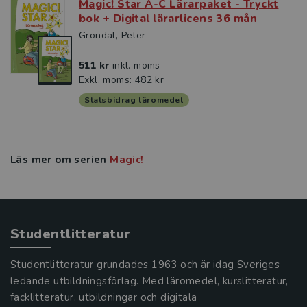
Magic! Star A-C Lärarpaket - Tryckt
bok + Digital lärarlicens 36 mån
Gröndal, Peter
511 kr
inkl. moms
Exkl. moms: 482 kr
Statsbidrag läromedel
Läs mer om serien
Magic!
Studentlitteratur
Studentlitteratur grundades 1963 och är idag Sveriges
ledande utbildningsförlag. Med läromedel, kurslitteratur,
facklitteratur, utbildningar och digitala