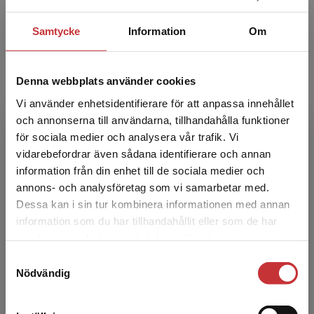
Samtycke
Information
Om
Denna webbplats använder cookies
Vi använder enhetsidentifierare för att anpassa innehållet
och annonserna till användarna, tillhandahålla funktioner
för sociala medier och analysera vår trafik. Vi
Begränsad fraktregion
vidarebefordrar även sådana identifierare och annan
Ingår i statsbidraget!
information från din enhet till de sociala medier och
annons- och analysföretag som vi samarbetar med.
Håll utkik efter den gröna symbolen med texten
Dessa kan i sin tur kombinera informationen med annan
"Statsbidrag läromedel", som vi har märkt upp de
information som du har tillhandahållit eller som de har
läromedel som ingår i
Statsbidrag för inköp av
Det verkar som att du besöker
samlat in när du har använt deras tjänster.
läroböcker och lärarhandledningar 2026
med. Det
studentlitteratur.se via en enhet utanför Sverige.
Samtyckesval
gäller alla våra smarta paket som innehåller tryckt
Vi erbjuder inte leveranser utanför Sverige. För
Nödvändig
och digitalt material.
att kunna slutföra ett köp måste
leveransadressen vara i Sverige.
Läs mer
Mer om statsbidraget