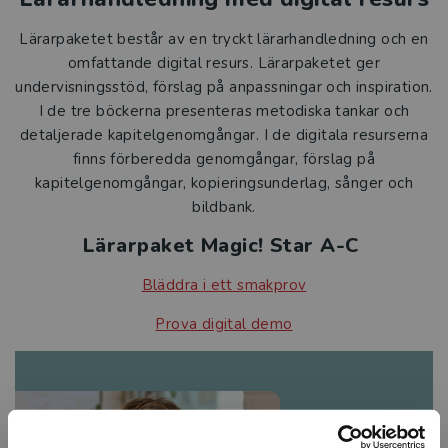
Lärarpaketet består av en tryckt lärarhandledning och en
omfattande digital resurs. Lärarpaketet ger
undervisningsstöd, förslag på anpassningar och inspiration.
I de tre böckerna presenteras metodiska tankar och
detaljerade kapitelgenomgångar. I de digitala resurserna
finns förberedda genomgångar, förslag på
kapitelgenomgångar, kopieringsunderlag, sånger och
bildbank.
Lärarpaket Magic! Star A-C
Bläddra i ett smakprov
Prova digital demo