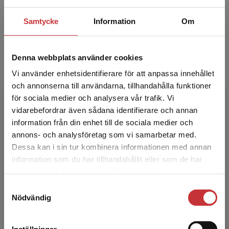
styrsystemet
Ask, Sofia
Samtycke
Information
Om
Fisker, Kasper
386 kr
inkl. moms
255 kr
ink
Exkl. moms: 364 kr
Exkl. moms
Denna webbplats använder cookies
Vi använder enhetsidentifierare för att anpassa innehållet
och annonserna till användarna, tillhandahålla funktioner
för sociala medier och analysera vår trafik. Vi
Begränsad fraktregion
vidarebefordrar även sådana identifierare och annan
information från din enhet till de sociala medier och
annons- och analysföretag som vi samarbetar med.
Dessa kan i sin tur kombinera informationen med annan
information som du har tillhandahållit eller som de har
Det verkar som att du besöker
samlat in när du har använt deras tjänster.
studentlitteratur.se via en enhet utanför Sverige.
Samtyckesval
Vi erbjuder inte leveranser utanför Sverige. För
Nödvändig
att kunna slutföra ett köp måste
leveransadressen vara i Sverige.
Läs mer
Svensk barnrätt
Inställningar