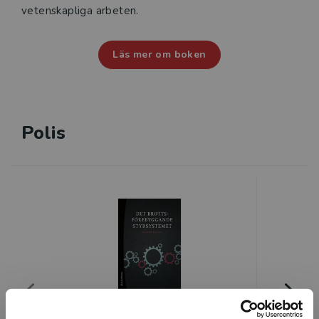
vetenskapliga arbeten.
Läs mer om boken
Polis
Det brottsförebyggande
Skrivand