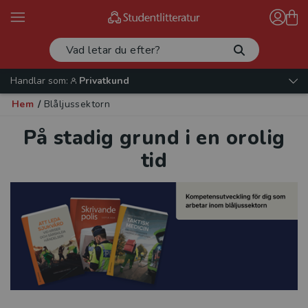
Handlar som:
Privatkund
Hem
/
Blåljussektorn
På stadig grund i en orolig
tid