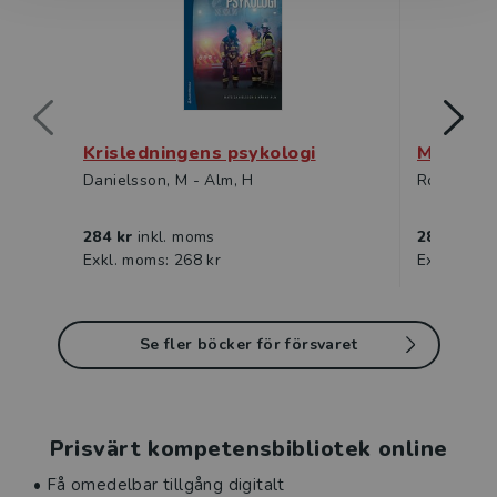
Krisledningens psykologi
Militärm
Danielsson, M - Alm, H
Robinson, 
284 kr
inkl. moms
282 kr
ink
Exkl. moms: 268 kr
Exkl. moms
Se fler böcker för försvaret
Prisvärt kompetensbibliotek online
• Få omedelbar tillgång digitalt