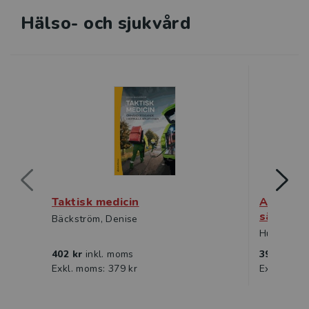
Hälso- och sjukvård
Taktisk medicin
Att leda
särskild
Bäckström, Denise
Hugelius, K
402 kr
inkl. moms
398 kr
ink
Exkl. moms: 379 kr
Exkl. moms