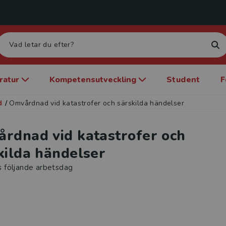
eratur
Kompetensutveckling
Student
F
d
/
Omvårdnad vid katastrofer och särskilda händelser
rdnad vid katastrofer och
kilda händelser
s följande arbetsdag