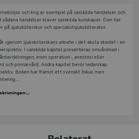
ärmeböljor och krig är exempel på särskilda händelser och
id sådana händelser kräver särskilda kunskaper. Den här
 på sjuksköterskor och specialistsjuksköterskor.
år igenom sjuksköterskans arbete i det akuta skedet i en
erspektiv. I särskilda kapitel presenteras omvårdnad i
rdavdelningen, inom operation-, anestesi eller
d och primärvård. Andra kapitel berör ledarskap,
spektiv. Boken har främst ett svenskt fokus men
ntering.
skrivningen
er sig till studenter på sjuksköterskeprogrammet,
sjuksköterskor. Även blivande läkare, poliser, psykologer
Relaterat