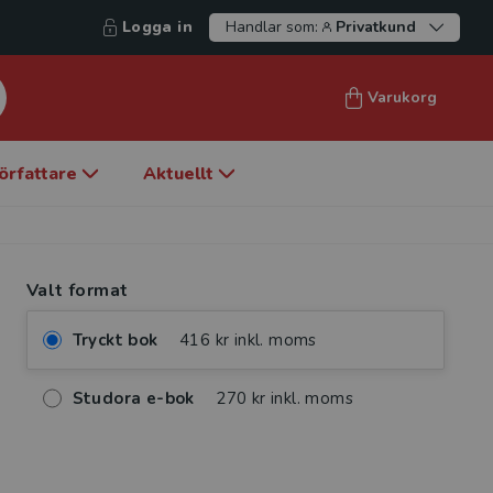
Logga in
Handlar som:
Privatkund
Varukorg
örfattare
Aktuellt
Valt format
Tryckt bok
416 kr inkl. moms
Studora e-bok
270 kr inkl. moms