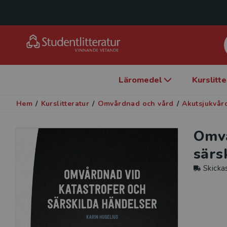
Läromedel
Kurslitt
Hem
/
Kurslitteratur
/
Omvårdnad och vård
/
Akutsjukvår
Omvå
särs
Skicka