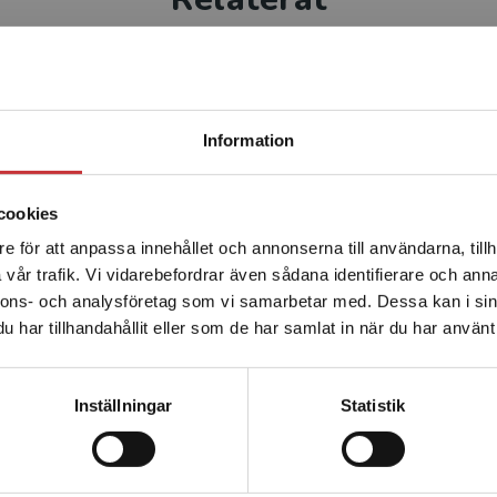
Begränsad fraktregion
Information
cookies
e för att anpassa innehållet och annonserna till användarna, tillh
Det verkar som att du besöker studentlitteratur.se via en
Akut bedömning och initial
vår trafik. Vi vidarebefordrar även sådana identifierare och anna
enhet utanför Sverige. Vi erbjuder inte leveranser utanför
behandling
nnons- och analysföretag som vi samarbetar med. Dessa kan i sin
Sverige. För att kunna slutföra ett köp måste
har tillhandahållit eller som de har samlat in när du har använt 
leveransadressen vara i Sverige.
Läs mer
Ekwall, A -Flint, C (red.)
Kontakta kundservice
416 kr
inkl. moms
Inställningar
Statistik
Exkl. moms: 392 kr