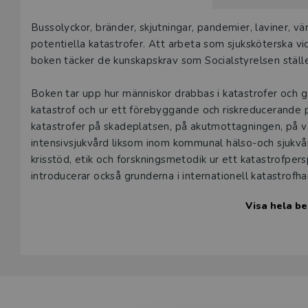
Beskrivning
Bussolyckor, bränder, skjutningar, pandemier, laviner, v
potentiella katastrofer. Att arbeta som sjuksköterska v
boken täcker de kunskapskrav som Socialstyrelsen ställer
Boken tar upp hur människor drabbas i katastrofer och g
katastrof och ur ett förebyggande och riskreducerande p
katastrofer på skadeplatsen, på akutmottagningen, på vå
intensivsjukvård liksom inom kommunal hälso-och sjukvår
krisstöd, etik och forskningsmetodik ur ett katastrofper
introducerar också grunderna i internationell katastrofha
Visa hela be
Omvårdnad vid katastrofer och särskilda händelser vänd
specialistsjuksköterskeprogram och till yrkesverksamma 
och socionomer kan ha stor nytta av boken.