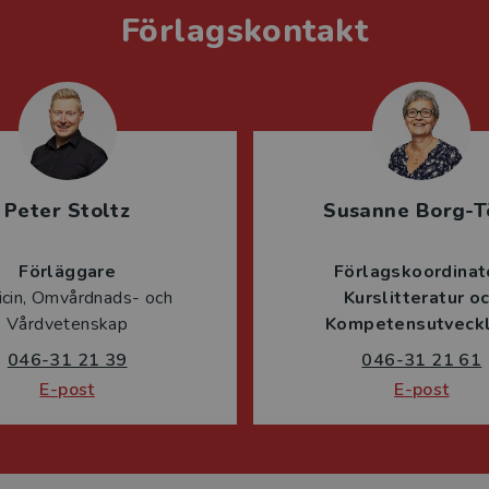
Förlagskontakt
Peter Stoltz
Susanne Borg-T
Förläggare
Förlagskoordinat
cin, Omvårdnads- och
Kurslitteratur o
Vårdvetenskap
Kompetensutveckl
046-31 21 39
046-31 21 61
E-post
E-post