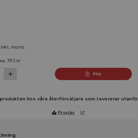
inkl. moms
392 kr
ms:
Köp
 produkten hos våra återförsäljare som levererar utanfö
Provläs
ckning