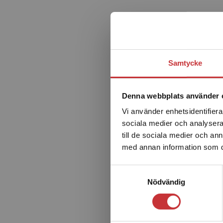
Samtycke
Denna webbplats använder 
Vi använder enhetsidentifierar
sociala medier och analysera 
till de sociala medier och a
med annan information som du 
Samtyckesval
Nödvändig