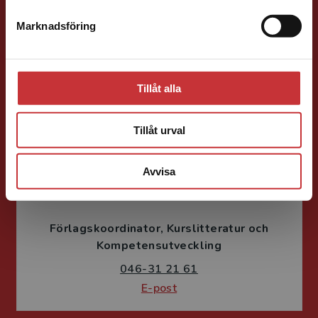
Förläggare
Marknadsföring
Stäng
Vård och medicin
046-31 22 33
E-post
Tillåt alla
Tillåt urval
Avvisa
Susanne Borg-Törn
Förlagskoordinator
Kurslitteratur och
Kompetensutveckling
046-31 21 61
E-post