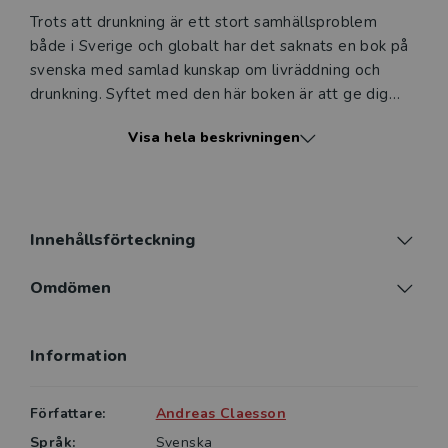
Trots att drunkning är ett stort samhällsproblem
både i Sverige och globalt har det saknats en bok på
svenska med samlad kunskap om livräddning och
drunkning. Syftet med den här boken är att ge dig
som läsare en global utblick och en helhet i ämnet,
Visa hela beskrivningen
baserad på vetenskap och beprövad erfarenhet.
Kunskapen om förebyggande insatser är fortfarande
relativt begränsad, och implementation av
internationella riktlinjer, optimal behandling och
faktorer för överlevnad är fortfarande inte fullt spridd
Innehållsförteckning
i räddningstjänst eller inom sjukvården. Det vill den
här boken råda bot på.
Omdömen
Livräddning vid drunkning riktar sig till dig som är
Information
engagerad inom vattensäkerhet och vill förebygga
dödsfall och svåra hjärnskador. Boken är lika mycket
till för dig som jobbar med vattenlivräddning i en
Författare:
Andreas Claesson
simhall, på en strand eller i räddningstjänsten, som för
Språk:
Svenska