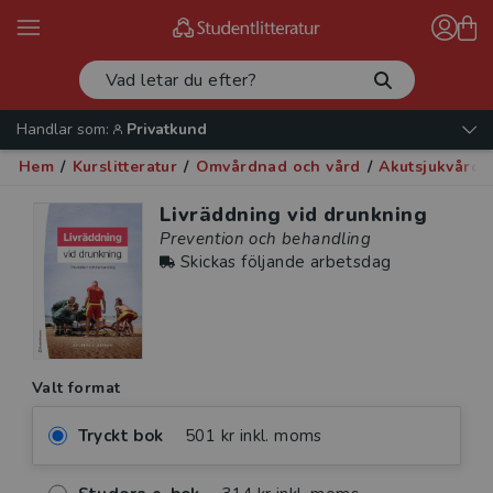
Handlar som:
Privatkund
Hem
/
Kurslitteratur
/
Omvårdnad och vård
/
Akutsjukvård
/
Livräddning vid drunkning
Prevention och behandling
Skickas följande arbetsdag
Valt format
Tryckt bok
501 kr inkl. moms