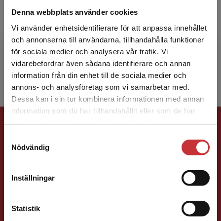
Andreas Claesson
Denna webbplats använder cookies
Andreas Claesson är ambulanssjuksköterska
Vi använder enhetsidentifierare för att anpassa innehållet
och docent i akutsjukvård. Han har länge varit
och annonserna till användarna, tillhandahålla funktioner
engagerad inom vattensäkerhet, som
för sociala medier och analysera vår trafik. Vi
Begränsad fraktregion
simlärare, havslivrädda...
vidarebefordrar även sådana identifierare och annan
information från din enhet till de sociala medier och
annons- och analysföretag som vi samarbetar med.
Dessa kan i sin tur kombinera informationen med annan
information som du har tillhandahållit eller som de har
Det verkar som att du besöker
Förlagskontakt
samlat in när du har använt deras tjänster.
studentlitteratur.se via en enhet utanför Sverige.
Samtyckesval
Vi erbjuder inte leveranser utanför Sverige. För
Nödvändig
att kunna slutföra ett köp måste
leveransadressen vara i Sverige.
Läs mer
Inställningar
Kontakta kundservice
Vala Flosadottir
Statistik