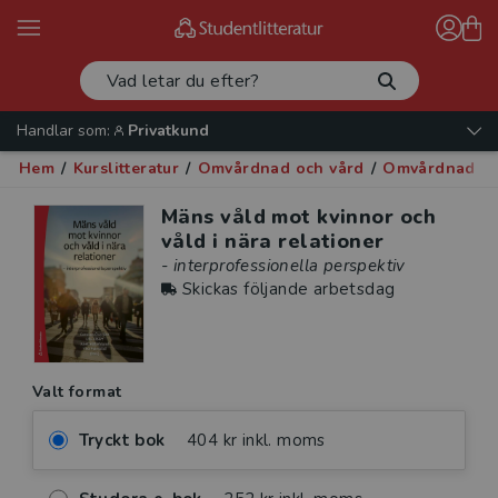
Handlar som:
Privatkund
Hem
/
Kurslitteratur
/
Omvårdnad och vård
/
Omvårdnad och
Mäns våld mot kvinnor och
våld i nära relationer
- interprofessionella perspektiv
Skickas följande arbetsdag
Valt format
Tryckt bok
404 kr inkl. moms