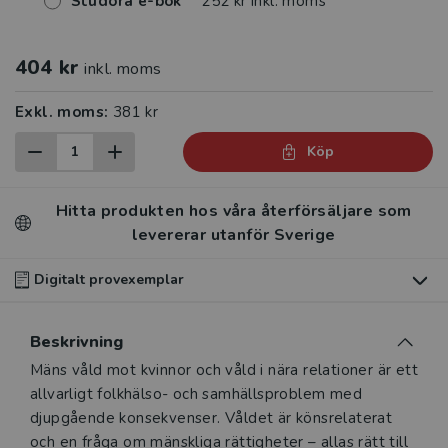
Studora e-bok
252 kr inkl. moms
404 kr
inkl. moms
Exkl. moms:
381 kr
Köp
Hitta produkten hos våra återförsäljare som
levererar utanför Sverige
Digitalt provexemplar
Du som undervisar kan beställa ett kostnadsfritt
Beskrivning
digitalt provexemplar av den här produkten
.
Beskrivning
Mäns våld mot kvinnor och våld i nära relationer är ett
Våra digitala provexemplar tillhandahålls via Studora.se
allvarligt folkhälso- och samhällsproblem med
och ger dig tillgång till boken under 180 dagar. Observera
djupgående konsekvenser. Våldet är könsrelaterat
att erbjudandet endast gäller relevanta produkter för din
och en fråga om mänskliga rättigheter – allas rätt till