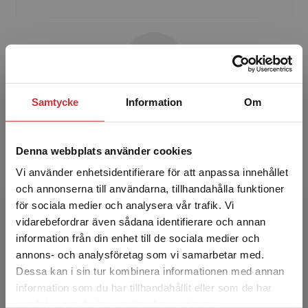
Samtycke
Information
Om
Ulla Albért
Ulla Albért har tidigare varit lärare vid NCK
Denna webbplats använder cookies
samt utbildningschef och studierektor. Hon har
Vi använder enhetsidentifierare för att anpassa innehållet
en magisterexamen i pedagogik,
och annonserna till användarna, tillhandahålla funktioner
kandidatexamen i teolog...
för sociala medier och analysera vår trafik. Vi
Begränsad fraktregion
vidarebefordrar även sådana identifierare och annan
information från din enhet till de sociala medier och
annons- och analysföretag som vi samarbetar med.
Dessa kan i sin tur kombinera informationen med annan
information som du har tillhandahållit eller som de har
Det verkar som att du besöker
samlat in när du har använt deras tjänster.