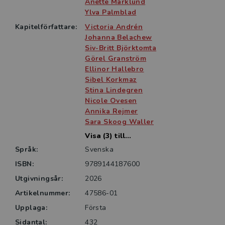
kunskapscentrum om mäns våld mot kvinnor,
Anette Marklund
Ylva Palmblad
hedersrelaterat våld och förtryck samt våld i hbtqi-
personers nära relationer. NCK arbetar med
Kapitelförfattare:
Victoria Andrén
utbildning av yrkesverksamma och studenter samt
Johanna Belachew
Siv-Britt Björktomta
med forskning och kunskapssammanställning. På
Görel Granström
regeringens uppdrag driver NCK även fyra nationella
Ellinor Hallebro
stödlinjer och chattar för våldsutsatta samt en
Sibel Korkmaz
patientmottagning för kvinnor som utsatts för våld.
Stina Lindegren
Nicole Ovesen
Annika Rejmer
Sara Skoog Waller
Visa (3) till...
Språk:
Svenska
ISBN:
9789144187600
Utgivningsår:
2026
Artikelnummer:
47586-01
Upplaga:
Första
Sidantal:
432