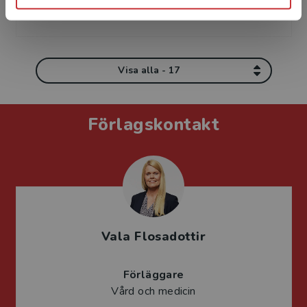
kommunikationsvetenskap och lån...
Visa alla - 17
Förlagskontakt
Vala Flosadottir
Förläggare
Vård och medicin