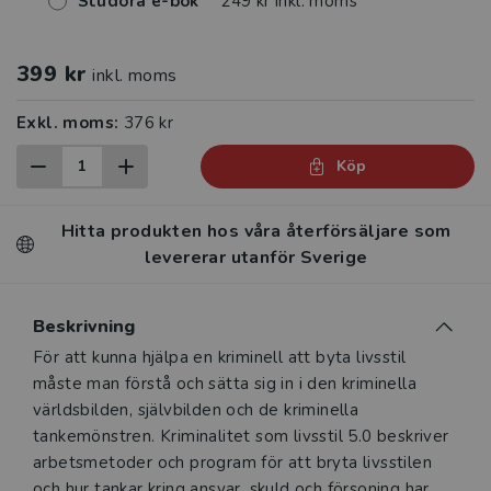
Studora e-bok
249 kr inkl. moms
399 kr
inkl. moms
Exkl. moms:
376 kr
Köp
Hitta produkten hos våra återförsäljare som
levererar utanför Sverige
Beskrivning
Beskrivning
För att kunna hjälpa en kriminell att byta livsstil
måste man förstå och sätta sig in i den kriminella
världsbilden, självbilden och de kriminella
tankemönstren. Kriminalitet som livsstil 5.0 beskriver
arbetsmetoder och program för att bryta livsstilen
och hur tankar kring ansvar, skuld och försoning har