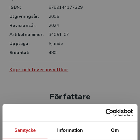
kommer i kontakt med kriminalitet av olika slag.
ISBN:
9789144177229
Utgivningsår:
2006
Revisionsår:
2024
Artikelnummer:
34051-07
Upplaga:
Sjunde
Sidantal:
480
Köp- och leveransvillkor
Författare
Samtycke
Information
Om