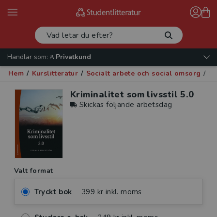
Handlar som:
Privatkund
Hem
/
Kurslitteratur
/
Socialt arbete och social omsorg
/
So
Kriminalitet som livsstil 5.0
Skickas följande arbetsdag
Valt format
Tryckt bok
399 kr inkl. moms