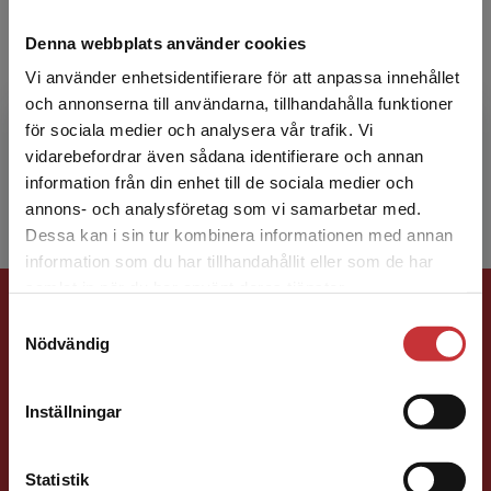
Gunnar Bergström
Denna webbplats använder cookies
Vi använder enhetsidentifierare för att anpassa innehållet
Gunnar Bergström har arbetat i många år som
och annonserna till användarna, tillhandahålla funktioner
handledare och metodutvecklare inom
för sociala medier och analysera vår trafik. Vi
socialtjänst och kriminalvård samt som alkohol-
Begränsad fraktregion
vidarebefordrar även sådana identifierare och annan
och drogterapeut. H...
information från din enhet till de sociala medier och
annons- och analysföretag som vi samarbetar med.
Dessa kan i sin tur kombinera informationen med annan
information som du har tillhandahållit eller som de har
Det verkar som att du besöker
samlat in när du har använt deras tjänster.
Förlagskontakt
studentlitteratur.se via en enhet utanför Sverige.
Samtyckesval
Vi erbjuder inte leveranser utanför Sverige. För
Nödvändig
att kunna slutföra ett köp måste
leveransadressen vara i Sverige.
Läs mer
Inställningar
Kontakta kundservice
Mareike Persson
Statistik