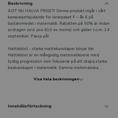
Beskrivning
Beskrivning
JUST NU HALVA PRISET! Denna produkt ingår i vårt
kampanjerbjudande för lärarpaket F – åk 6 på
basläromedel i matematik. Rabatten på 50% är redan
avdragen (ord. pris 610 ex moms) och gäller t.o.m. 14
september. Passa på!
Matteblixt - starka mattekunskaper börjar här
Matteblixt är en mångsidig matematikserie med
tydlig progression som fokuserar på att skapa starka
baskunskaper i matematik. Samma matematiska
innehåll presenteras på flera olika sätt och med hjälp
Visa hela beskrivningen
av konkreta upplevelser, bildstöd och filmer.
Matematiska problem kopplade till lektionens
innehåll ger alla elever tillfällen att träna sin
problemlösningsförmåga. Elevernas nyfikenhet tas
tillvara när de undersöker och lär sig tillsammans i
Innehållsförteckning
klassen. Matematiskt innehåll och nya insikter tränas