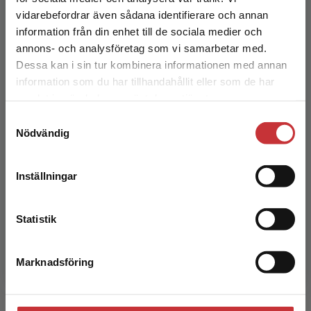
elevboken.
Begränsad fraktregion
vidarebefordrar även sådana identifierare och annan
information från din enhet till de sociala medier och
Facit till alla kopieringsunderlag och prov hittar du i
annons- och analysföretag som vi samarbetar med.
det digitala lärarmaterialet som ingår i lärarpaketet.
Maria Salminen
Dessa kan i sin tur kombinera informationen med annan
information som du har tillhandahållit eller som de har
Det verkar som att du besöker
samlat in när du har använt deras tjänster.
studentlitteratur.se via en enhet utanför Sverige.
Samtyckesval
Vi erbjuder inte leveranser utanför Sverige. För
Nödvändig
att kunna slutföra ett köp måste
leveransadressen vara i Sverige.
Läs mer
Inställningar
Kontakta kundservice
Henna Stenberg
Statistik
Marknadsföring
Stäng