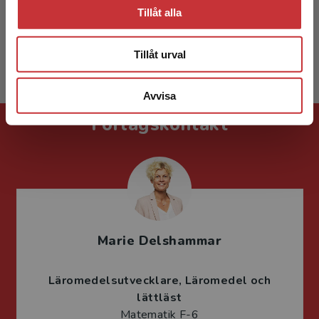
Tillåt alla
Hanna-Reeta Vehmas
Tillåt urval
Avvisa
Förlagskontakt
Marie Delshammar
Läromedelsutvecklare
Läromedel och
lättläst
Matematik F-6