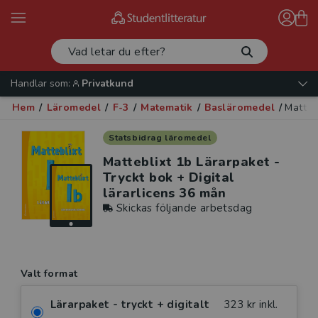
Handlar som:
Privatkund
Hem
/
Läromedel
/
F-3
/
Matematik
/
Basläromedel
/
Matteb
Statsbidrag läromedel
Matteblixt 1b Lärarpaket -
Tryckt bok + Digital
lärarlicens 36 mån
Skickas följande arbetsdag
Valt format
Lärarpaket - tryckt + digitalt
323 kr inkl.