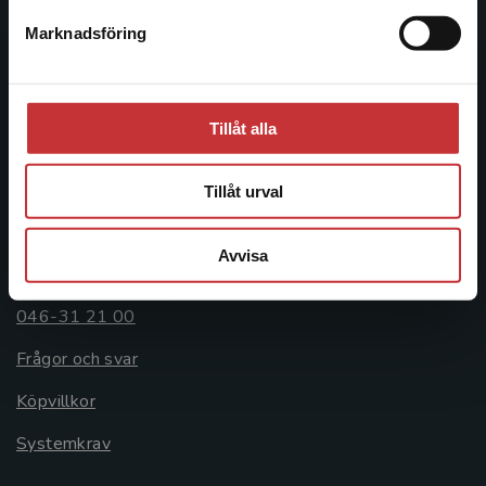
Postadress:
Marknadsföring
Stäng
Box 141
221 00 Lund
Besöksadress:
Tillåt alla
Åkergränden 1
Tillåt urval
Kundservice
Avvisa
Kontakta kundservice
046-31 21 00
Frågor och svar
Köpvillkor
Systemkrav