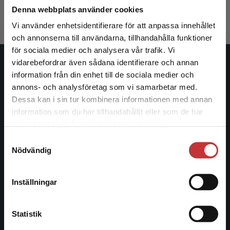
Exkl. moms: 433 kr
Exkl. moms
Denna webbplats använder cookies
Vi använder enhetsidentifierare för att anpassa innehållet
och annonserna till användarna, tillhandahålla funktioner
för sociala medier och analysera vår trafik. Vi
Begränsad fraktregion
vidarebefordrar även sådana identifierare och annan
Studentlitteratur
information från din enhet till de sociala medier och
annons- och analysföretag som vi samarbetar med.
Studentlitteratur grundades 1963 och är idag Sveriges
Dessa kan i sin tur kombinera informationen med annan
ledande utbildningsförlag. Med läromedel, kurslitteratur,
information som du har tillhandahållit eller som de har
Det verkar som att du besöker
facklitteratur, utbildningar och digitala
samlat in när du har använt deras tjänster.
studentlitteratur.se via en enhet utanför Sverige.
informationstjänster i utbudet, finns Studentlitteratur med
Samtyckesval
Vi erbjuder inte leveranser utanför Sverige. För
längs hela kunskapsresan.
Nödvändig
att kunna slutföra ett köp måste
leveransadressen vara i Sverige.
Läs mer
Kontakta oss
Inställningar
Kontakta kundservice
Kontakta oss
Statistik
046-31 20 00