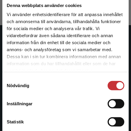
Exkl. moms: 433 kr
Exkl. moms
Denna webbplats använder cookies
Vi använder enhetsidentifierare för att anpassa innehållet
och annonserna till användarna, tillhandahålla funktioner
för sociala medier och analysera vår trafik. Vi
Begränsad fraktregion
vidarebefordrar även sådana identifierare och annan
Studentlitteratur
information från din enhet till de sociala medier och
annons- och analysföretag som vi samarbetar med.
Studentlitteratur grundades 1963 och är idag Sveriges
Dessa kan i sin tur kombinera informationen med annan
ledande utbildningsförlag. Med läromedel, kurslitteratur,
information som du har tillhandahållit eller som de har
Det verkar som att du besöker
facklitteratur, utbildningar och digitala
samlat in när du har använt deras tjänster.
studentlitteratur.se via en enhet utanför Sverige.
informationstjänster i utbudet, finns Studentlitteratur med
Samtyckesval
Vi erbjuder inte leveranser utanför Sverige. För
längs hela kunskapsresan.
Nödvändig
att kunna slutföra ett köp måste
leveransadressen vara i Sverige.
Läs mer
Kontakta oss
Inställningar
Kontakta kundservice
Kontakta oss
Statistik
046-31 20 00