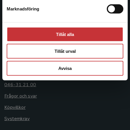
Postadress:
Marknadsföring
Stäng
Box 141
221 00 Lund
Besöksadress:
Tillåt alla
Åkergränden 1
Tillåt urval
Kundservice
Avvisa
Kontakta kundservice
046-31 21 00
Frågor och svar
Köpvillkor
Systemkrav