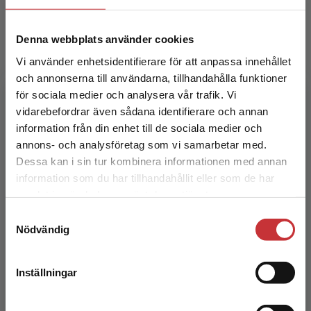
förklaringar och tips till Snilleblixtarna i slutet av
elevboken.
Denna webbplats använder cookies
Facit till alla kopieringsunderlag och prov hittar du i
Vi använder enhetsidentifierare för att anpassa innehållet
det digitala lärarmaterialet som ingår i lärarpaketet.
och annonserna till användarna, tillhandahålla funktioner
för sociala medier och analysera vår trafik. Vi
Markus Luoma
Produktionsstöd för detta läromedel har erhållits från
Begränsad fraktregion
vidarebefordrar även sådana identifierare och annan
Specialpedagogiska Skolmyndigheten.
information från din enhet till de sociala medier och
Markus Luoma är lektor i matematik, fysik, kemi
annons- och analysföretag som vi samarbetar med.
och informationsteknik. Han har arbetat på
Dessa kan i sin tur kombinera informationen med annan
högstadiet i över 25 år. Markus har studerat till
information som du har tillhandahållit eller som de har
lärare...
Det verkar som att du besöker
samlat in när du har använt deras tjänster.
studentlitteratur.se via en enhet utanför Sverige.
Samtyckesval
Vi erbjuder inte leveranser utanför Sverige. För
Nödvändig
att kunna slutföra ett köp måste
leveransadressen vara i Sverige.
Läs mer
Inställningar
Kontakta kundservice