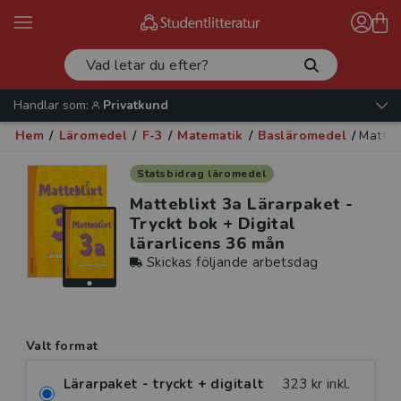
Handlar som:
Privatkund
Hem
/
Läromedel
/
F-3
/
Matematik
/
Basläromedel
/
Matteb
Statsbidrag läromedel
Matteblixt 3a Lärarpaket -
Tryckt bok + Digital
lärarlicens 36 mån
Skickas följande arbetsdag
Valt format
Lärarpaket - tryckt + digitalt
323 kr inkl.