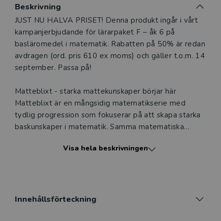
Beskrivning
Beskrivning
JUST NU HALVA PRISET! Denna produkt ingår i vårt
kampanjerbjudande för lärarpaket F – åk 6 på
basläromedel i matematik. Rabatten på 50% är redan
avdragen (ord. pris 610 ex moms) och gäller t.o.m. 14
september. Passa på!
Matteblixt - starka mattekunskaper börjar här
Matteblixt är en mångsidig matematikserie med
tydlig progression som fokuserar på att skapa starka
baskunskaper i matematik. Samma matematiska
innehåll presenteras på flera olika sätt och med hjälp
Visa hela beskrivningen
av konkreta upplevelser, bildstöd och filmer.
Matematiska problem kopplade till lektionens
innehåll ger alla elever tillfällen att träna sin
problemlösningsförmåga. Elevernas nyfikenhet tas
tillvara när de undersöker och lär sig tillsammans i
Innehållsförteckning
klassen. Matematiskt innehåll och nya insikter tränas