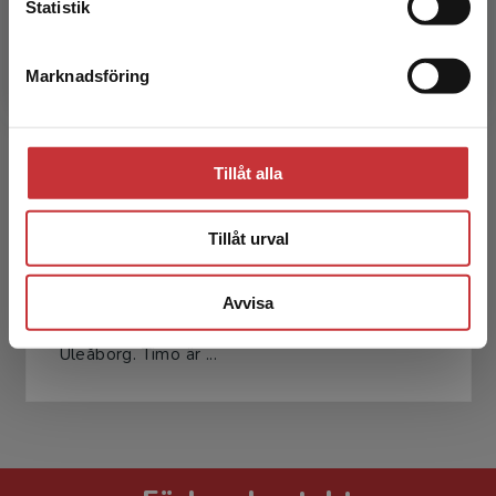
Pirita Perälä
Statistik
Marknadsföring
Stäng
Tillåt alla
Timo Tapiainen
Tillåt urval
Timo Tapiainen är lektor i matematiska ämnen,
utbildare och läromedelsförfattare. Han
Avvisa
arbetar på Pohjankartanon högstadieskola i
Uleåborg. Timo är ...