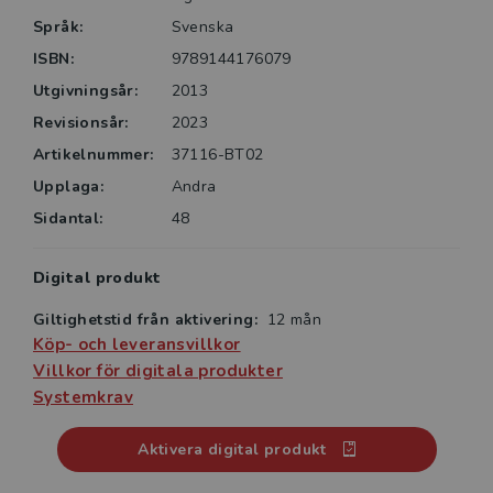
• Sånger och filmer till varje tema
Språk:
Svenska
• Lekfulla övningar, digitalt och den tryckta boken,
som utvecklar ordförrådet
ISBN:
9789144176079
Utgivningsår:
2013
Revisionsår:
2023
Artikelnummer:
37116-BT02
Upplaga:
Andra
Sidantal:
48
Digital produkt
Giltighetstid från aktivering:
12 mån
Köp- och leveransvillkor
Villkor för digitala produkter
Systemkrav
Aktivera digital produkt