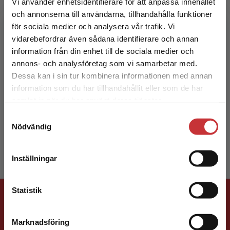
Vi använder enhetsidentifierare för att anpassa innehållet
och annonserna till användarna, tillhandahålla funktioner
för sociala medier och analysera vår trafik. Vi
Begränsad fraktregion
vidarebefordrar även sådana identifierare och annan
information från din enhet till de sociala medier och
annons- och analysföretag som vi samarbetar med.
Cecilia Augutis
Dessa kan i sin tur kombinera informationen med annan
information som du har tillhandahållit eller som de har
Det verkar som att du besöker
Cecilia Augutis är lärare i engelska och har
samlat in när du har använt deras tjänster.
studentlitteratur.se via en enhet utanför Sverige.
undervisat på grundskolan, gymnasiet och inom
Samtyckesval
Vi erbjuder inte leveranser utanför Sverige. För
vuxenutbildningen på skolor i
Nödvändig
att kunna slutföra ett köp måste
Göteborgsområdet. Hon har ...
leveransadressen vara i Sverige.
Läs mer
Inställningar
Kontakta kundservice
Förlagskontakt
Statistik
Marknadsföring
Stäng