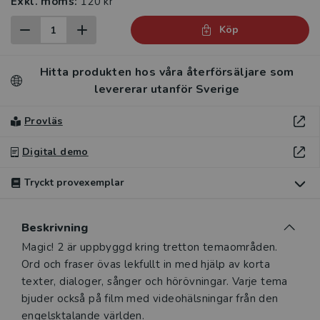
Exkl. moms:
120 kr
Köp
Hitta produkten hos våra återförsäljare som
levererar utanför Sverige
Provläs
Digital demo
Tryckt provexemplar
Du som undervisar kan beställa ett kostnadsfritt
Beskrivning
tryckt provexemplar av den här produkten.
Beskrivning
Magic! 2 är uppbyggd kring tretton temaområden.
Ett tryckt provexemplar ger dig möjlighet att i lugn och ro
Ord och fraser övas lekfullt in med hjälp av korta
utvärdera hur produkten passar in i din undervisning.
texter, dialoger, sånger och hörövningar. Varje tema
Observera att erbjudandet endast gäller relevanta
bjuder också på film med videohälsningar från den
produkter för din undervisning (nivå och ämne) och dig
engelsktalande världen.