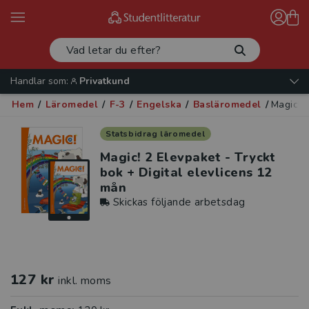
Handlar som:
Privatkund
Hem
/
Läromedel
/
F-3
/
Engelska
/
Basläromedel
/
Magic! 2
Statsbidrag läromedel
Magic! 2 Elevpaket - Tryckt
bok + Digital elevlicens 12
mån
Skickas följande arbetsdag
127 kr
inkl. moms