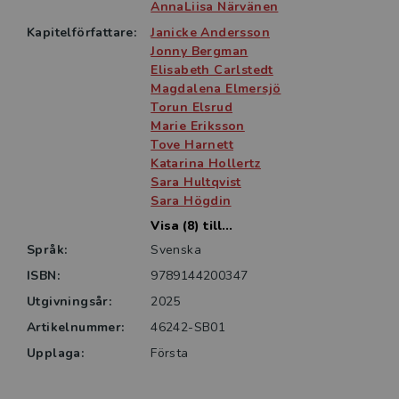
AnnaLiisa Närvänen
Team English – Tillsammans lär man sig mer!
Kapitelförfattare:
Janicke Andersson
Jonny Bergman
För kostnadsfria provlektioner besök:
Elisabeth Carlstedt
https://www.studentlitteratur.se/team-english
Magdalena Elmersjö
Torun Elsrud
Marie Eriksson
Tove Harnett
Katarina Hollertz
Sara Hultqvist
Sara Högdin
Visa (8) till...
Språk:
Svenska
ISBN:
9789144200347
Utgivningsår:
2025
Artikelnummer:
46242-SB01
Upplaga:
Första