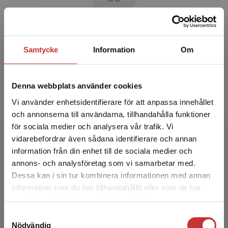
AnnaLiisa Närvänen
Samtycke
Information
Om
AnnaLiisa Närvänen är docent i sociologi vid
Linnéuniversitetet. Hennes forskningsintressen
omfattar barndomssociologi, tidssociologi,
Denna webbplats använder cookies
identitetssk...
Vi använder enhetsidentifierare för att anpassa innehållet
och annonserna till användarna, tillhandahålla funktioner
för sociala medier och analysera vår trafik. Vi
Begränsad fraktregion
vidarebefordrar även sådana identifierare och annan
information från din enhet till de sociala medier och
annons- och analysföretag som vi samarbetar med.
Dessa kan i sin tur kombinera informationen med annan
information som du har tillhandahållit eller som de har
Janicke Andersson
Det verkar som att du besöker
samlat in när du har använt deras tjänster.
studentlitteratur.se via en enhet utanför Sverige.
Samtyckesval
Janicke Andersson är biträdande professor i
Vi erbjuder inte leveranser utanför Sverige. För
Nödvändig