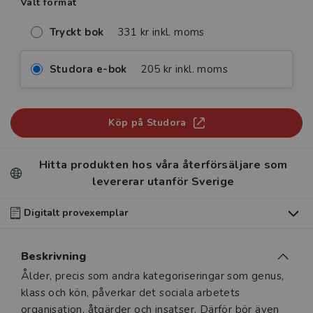
Valt format
Tryckt bok
331 kr inkl. moms
Studora e-bok
205 kr inkl. moms
Köp på Studora
Hitta produkten hos våra återförsäljare som
levererar utanför Sverige
Digitalt provexemplar
Du som undervisar kan beställa ett kostnadsfritt
Beskrivning
digitalt provexemplar av den här produkten
.
Beskrivning
Ålder, precis som andra kategoriseringar som genus,
Våra digitala provexemplar tillhandahålls via Studora.se
klass och kön, påverkar det sociala arbetets
och ger dig tillgång till boken under 180 dagar. Observera
organisation, åtgärder och insatser. Därför bör även