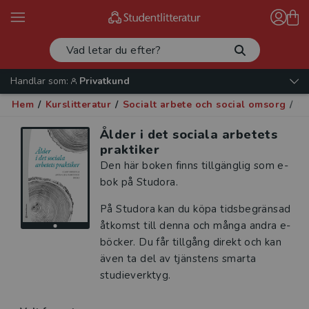
Handlar som:
Privatkund
Hem
/
Kurslitteratur
/
Socialt arbete och social omsorg
/
So
Ålder i det sociala arbetets
praktiker
Den här boken finns tillgänglig som e-
bok på Studora.
På Studora kan du köpa tidsbegränsad
åtkomst till denna och många andra e-
böcker. Du får tillgång direkt och kan
även ta del av tjänstens smarta
studieverktyg.