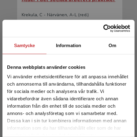
Krekula, C - Närvänen, A-L (red.)
205 kr
inkl. moms
Exkl. moms: 193 kr
Samtycke
Information
Om
Denna webbplats använder cookies
Vi använder enhetsidentifierare för att anpassa innehållet
och annonserna till användarna, tillhandahålla funktioner
för sociala medier och analysera vår trafik. Vi
Begränsad fraktregion
Ålder i det sociala arbetets praktiker
vidarebefordrar även sådana identifierare och annan
information från din enhet till de sociala medier och
annons- och analysföretag som vi samarbetar med.
Krekula, C - Närvänen, A-L (red.)
Dessa kan i sin tur kombinera informationen med annan
331 kr
inkl. moms
information som du har tillhandahållit eller som de har
Exkl. moms: 312 kr
Det verkar som att du besöker
samlat in när du har använt deras tjänster.