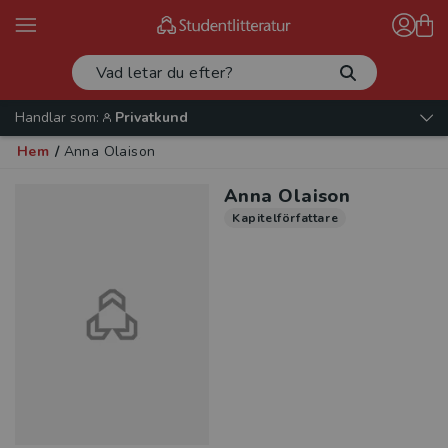
Handlar som:
Privatkund
Hem
/
Anna Olaison
Anna Olaison
Kapitelförfattare