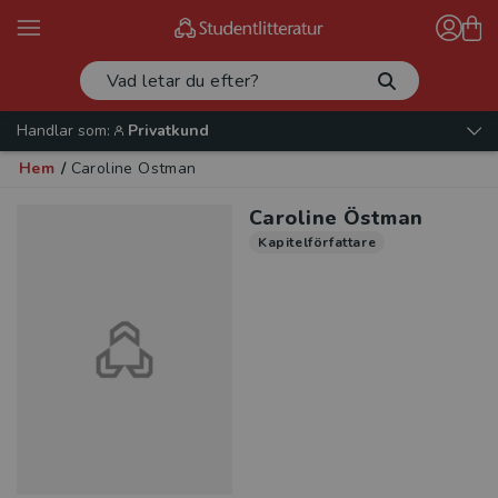
Handlar som:
Privatkund
Hem
/
Caroline Östman
Caroline Östman
Kapitelförfattare