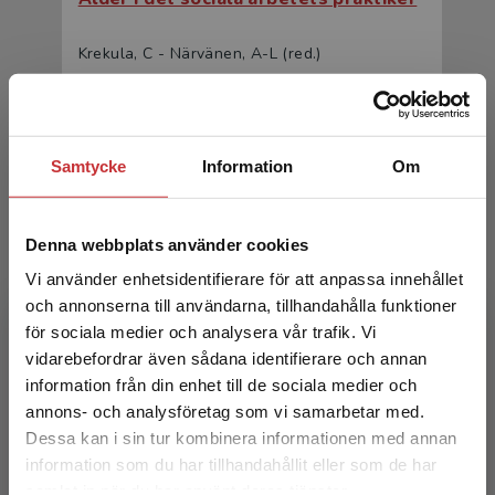
Krekula, C - Närvänen, A-L (red.)
205 kr
inkl. moms
Exkl. moms: 193 kr
Samtycke
Information
Om
Denna webbplats använder cookies
Vi använder enhetsidentifierare för att anpassa innehållet
och annonserna till användarna, tillhandahålla funktioner
för sociala medier och analysera vår trafik. Vi
Begränsad fraktregion
Ålder i det sociala arbetets praktiker
vidarebefordrar även sådana identifierare och annan
information från din enhet till de sociala medier och
Krekula, C - Närvänen, A-L (red.)
annons- och analysföretag som vi samarbetar med.
Dessa kan i sin tur kombinera informationen med annan
331 kr
inkl. moms
information som du har tillhandahållit eller som de har
Exkl. moms: 312 kr
Det verkar som att du besöker
samlat in när du har använt deras tjänster.