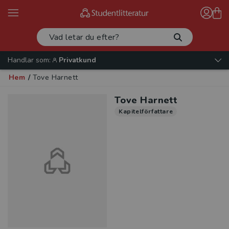
Handlar som:
Privatkund
Hem
/
Tove Harnett
Tove Harnett
Kapitelförfattare