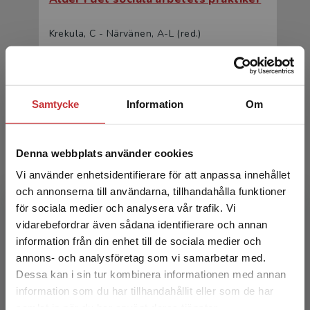
Krekula, C - Närvänen, A-L (red.)
205 kr
inkl. moms
Exkl. moms: 193 kr
Samtycke
Information
Om
Denna webbplats använder cookies
Vi använder enhetsidentifierare för att anpassa innehållet
och annonserna till användarna, tillhandahålla funktioner
för sociala medier och analysera vår trafik. Vi
Begränsad fraktregion
Ålder i det sociala arbetets praktiker
vidarebefordrar även sådana identifierare och annan
information från din enhet till de sociala medier och
Krekula, C - Närvänen, A-L (red.)
annons- och analysföretag som vi samarbetar med.
Dessa kan i sin tur kombinera informationen med annan
331 kr
inkl. moms
information som du har tillhandahållit eller som de har
Exkl. moms: 312 kr
Det verkar som att du besöker
samlat in när du har använt deras tjänster.