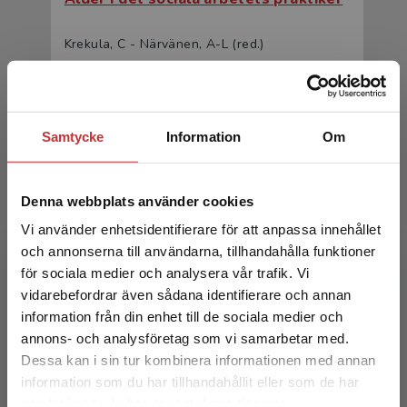
Krekula, C - Närvänen, A-L (red.)
205 kr
inkl. moms
Exkl. moms: 193 kr
Samtycke
Information
Om
Denna webbplats använder cookies
Vi använder enhetsidentifierare för att anpassa innehållet
och annonserna till användarna, tillhandahålla funktioner
för sociala medier och analysera vår trafik. Vi
Begränsad fraktregion
Ålder i det sociala arbetets praktiker
vidarebefordrar även sådana identifierare och annan
information från din enhet till de sociala medier och
Krekula, C - Närvänen, A-L (red.)
annons- och analysföretag som vi samarbetar med.
Dessa kan i sin tur kombinera informationen med annan
331 kr
inkl. moms
information som du har tillhandahållit eller som de har
Exkl. moms: 312 kr
Det verkar som att du besöker
samlat in när du har använt deras tjänster.