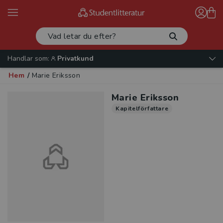
Handlar som:
Privatkund
Hem
/
Marie Eriksson
Marie Eriksson
Kapitelförfattare