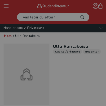
Handlar som:
Privatkund
Hem
/
Ulla Rantakeisu
Ulla Rantakeisu
Kapitelförfattare
Redaktör