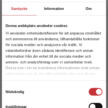
Samtycke
Information
Om
Denna webbplats använder cookies
Vi använder enhetsidentifierare för att anpassa innehållet
och annonserna till användarna, tillhandahålla funktioner
för sociala medier och analysera vår trafik. Vi
Begränsad fraktregion
vidarebefordrar även sådana identifierare och annan
Utsatthet, marginalisering och utanförskap
information från din enhet till de sociala medier och
annons- och analysföretag som vi samarbetar med.
Karlsson, Lis-Bodil m.fl. (red.)
Dessa kan i sin tur kombinera informationen med annan
436 kr
inkl. moms
information som du har tillhandahållit eller som de har
Det verkar som att du besöker
Exkl. moms: 411 kr
samlat in när du har använt deras tjänster.
studentlitteratur.se via en enhet utanför Sverige.
Samtyckesval
Vi erbjuder inte leveranser utanför Sverige. För
Nödvändig
att kunna slutföra ett köp måste
leveransadressen vara i Sverige.
Läs mer
Inställningar