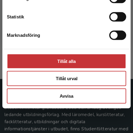
Kontakta kundservice
Statistik
Utsatthet, marginalisering och utanförskap
Marknadsföring
Stäng
Karlsson, Lis-Bodil m.fl. (red.)
271 kr
inkl. moms
Exkl. moms: 256 kr
Tillåt alla
Tillåt urval
Studentlitteratur
Avvisa
Studentlitteratur grundades 1963 och är idag Sveriges
ledande utbildningsförlag. Med läromedel, kurslitteratur,
facklitteratur, utbildningar och digitala
informationstjänster i utbudet, finns Studentlitteratur med