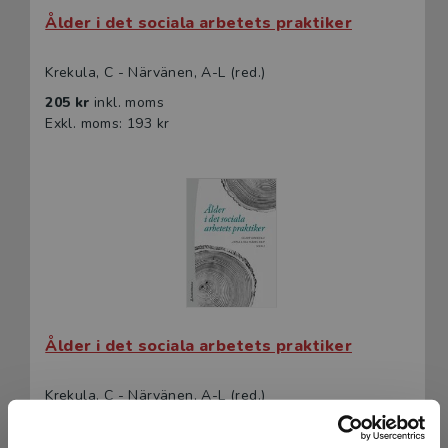
Ålder i det sociala arbetets praktiker
Krekula, C - Närvänen, A-L (red.)
205 kr
inkl. moms
Exkl. moms: 193 kr
Ålder i det sociala arbetets praktiker
Krekula, C - Närvänen, A-L (red.)
331 kr
inkl. moms
Exkl. moms: 312 kr