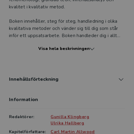
kvalitet i kvalitativ metod.
Boken innehåller, steg för steg, handledning i olika
kvalitativa metoder och vänder sig till dig som står
inför ett uppsatsarbete. Boken handleder dig i allt
från vilka frågeställningar som lämpar sig för vilka
Visa hela beskrivningen
kvalitativa riktningar, hur man steg för steg samlar in
och analyserar data samt hur man skriver en kvalitativ
uppsats.
Kvalitativa metoder helt enkelt! vänder sig till
Innehållsförteckning
studerande och doktorander i socialt arbete,
sociologi, psykologi, pedagogik, lärarutbildningar samt
Information
utbildningar på alla nivåer inom medicin, vård och
odontologi.
Redaktörer:
Gunilla Klingberg
Ulrika Hallberg
Kapitelförfattare:
Carl Martin Allwood