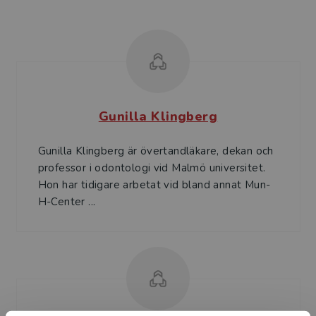
Gunilla Klingberg
Gunilla Klingberg är övertandläkare, dekan och
professor i odontologi vid Malmö universitet.
Hon har tidigare arbetat vid bland annat Mun-
H-Center ...