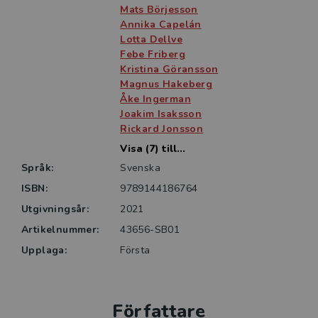
Mats Börjesson
Annika Capelán
Lotta Dellve
Febe Friberg
Kristina Göransson
Magnus Hakeberg
Åke Ingerman
Joakim Isaksson
Rickard Jonsson
Visa (7) till...
Språk:
Svenska
ISBN:
9789144186764
Utgivningsår:
2021
Artikelnummer:
43656-SB01
Upplaga:
Första
Författare