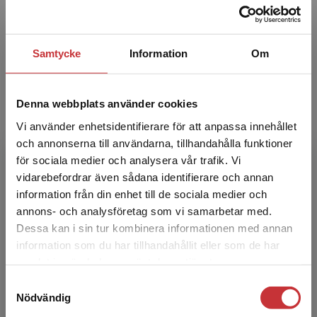
Ulrika Hallberg
Ulrika Hallberg är socionom och docent i
Samtycke
Information
Om
folkhälsovetenskap vid Malmö universitet. Hon
var tidigare anställd på bland annat före detta
Nordiska hög...
Denna webbplats använder cookies
Vi använder enhetsidentifierare för att anpassa innehållet
och annonserna till användarna, tillhandahålla funktioner
för sociala medier och analysera vår trafik. Vi
Begränsad fraktregion
vidarebefordrar även sådana identifierare och annan
information från din enhet till de sociala medier och
annons- och analysföretag som vi samarbetar med.
Dessa kan i sin tur kombinera informationen med annan
Carl Martin Allwood
information som du har tillhandahållit eller som de har
Det verkar som att du besöker
samlat in när du har använt deras tjänster.
studentlitteratur.se via en enhet utanför Sverige.
Carl Martin Allwood är professor emeritus vid
Samtyckesval
Vi erbjuder inte leveranser utanför Sverige. För
psykologiska institutionen, Göteborgs
Nödvändig
att kunna slutföra ett köp måste
universitet. Mellan 1998 och 2008 var han