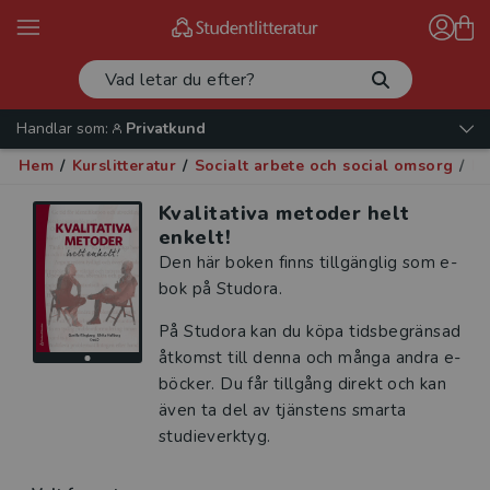
Handlar som:
Privatkund
Hem
/
Kurslitteratur
/
Socialt arbete och social omsorg
/
Fo
Kvalitativa metoder helt
enkelt!
Den här boken finns tillgänglig som e-
bok på Studora.
På Studora kan du köpa tidsbegränsad
åtkomst till denna och många andra e-
böcker. Du får tillgång direkt och kan
även ta del av tjänstens smarta
studieverktyg.