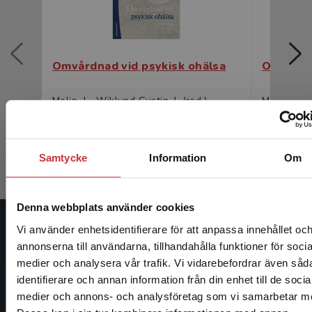
Omvårdnad vid psykisk ohälsa
Omvårdna
Molin, J - Wiklund Gustin, L (red.)
Molin, J - 
552 kr
inkl. moms
346 kr
ink
Exkl. moms: 521 kr
Exkl. moms
Samtycke
Information
Om
Denna webbplats använder cookies
Vi använder enhetsidentifierare för att anpassa innehållet oc
Studentlitteratur
annonserna till användarna, tillhandahålla funktioner för socia
medier och analysera vår trafik. Vi vidarebefordrar även såd
Studentlitteratur grundades 1963 och är idag Sveriges
identifierare och annan information från din enhet till de socia
ledande utbildningsförlag. Med läromedel, kurslitteratur,
Begränsad fraktregion
medier och annons- och analysföretag som vi samarbetar m
facklitteratur, utbildningar och digitala