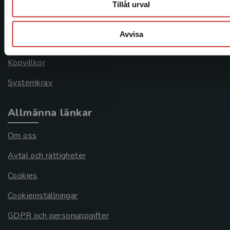
Kontakta kundservice
Tillåt urval
046-31 21 00
Avvisa
Frågor och svar
Köpvillkor
Systemkrav
Allmänna länkar
Om oss
Avtal och rättigheter
Cookies
Cookieinställningar
GDPR och personuppgifter