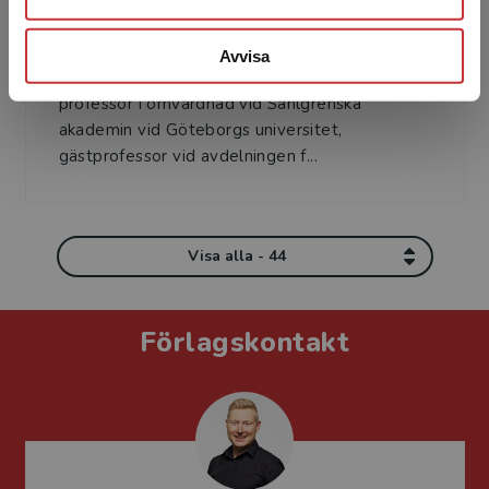
Helle Wijk
Avvisa
Helle Wijk är leg. sjuksköterska, med.dr,
professor i omvårdnad vid Sahlgrenska
akademin vid Göteborgs universitet,
gästprofessor vid avdelningen f...
Visa alla - 44
Förlagskontakt