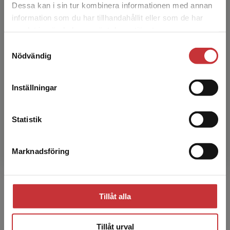
Dessa kan i sin tur kombinera informationen med annan
information som du har tillhandahållit eller som de har
Det verkar som att du besöker
samlat in när du har använt deras tjänster.
studentlitteratur.se via en enhet utanför Sverige.
Samtyckesval
Vi erbjuder inte leveranser utanför Sverige. För
Nödvändig
att kunna slutföra ett köp måste
leveransadressen vara i Sverige.
Läs mer
Anna-Karin Edberg
Inställningar
Kontakta kundservice
Anna-Karin Edberg, legitimerad sjuksköterska
Statistik
och professor i omvårdnad vid Högskolan
Kristianstad. Hon forskar främst om äldre
personers vård och o...
Marknadsföring
Stäng
Tillåt alla
Tillåt urval