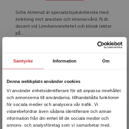
Sofia Almerud är specialistsjuksköterska med
inriktning mot anestesi och intensivvård, fil.dr,
docent vid Linnéuniversitetet och klinisk lektor
på ...
Samtycke
Information
Om
Denna webbplats använder cookies
My Engström
Vi använder enhetsidentifierare för att anpassa innehållet
och annonserna till användarna, tillhandahålla funktioner
My Engström är specialistsjuksköterska med
för sociala medier och analysera vår trafik. Vi
inriktning mot kirurgisk vård, med.dr, docent i
Begränsad fraktregion
vidarebefordrar även sådana identifierare och annan
omvårdad vid Institutionen för vårdvetenskap
information från din enhet till de sociala medier och
och hälsa, ...
annons- och analysföretag som vi samarbetar med.