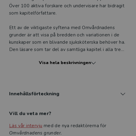
att erbjudandet endast gäller relevanta produkter för din
Över 100 aktiva forskare och undervisare har bidragit
undervisning (nivå och ämne) och dig som är verksam i
som kapitelförfattare.
Sverige. Du kan alltid kontakta vår
kundservice
om du
önskar ytterligare information eller har frågor om
Ett av de viktigaste syftena med Omvårdnadens
produkten.
grunder är att visa på bredden och variationen i de
kunskaper som en blivande sjuksköterska behöver ha.
Den här produkten kan beställas av lärare på universitet
Den läsare som tar del av samtliga kapitel i alla tre
eller högskola. Om det gäller tjänsteexemplar av en
böckerna får en unik överblick över omvårdnadsämnet
kursbok på befintlig kurslista hänvisar vi till din
Visa hela beskrivningen
och en solid grund att utgå från i det livslånga
arbetsgivare.
lärandet. Ytterligare ett syfte med verket är att
tillvarata den omvårdnads- och vårdvetenskapliga
forskning som finns i landet och synliggöra den i
Logga in
förhållande till utbildning och praktik. Omvårdnadens
Innehållsförteckning
grunder är i dag det mest rekommenderade verket
för sjuksköterskeprogrammet. Böckerna används vid, i
Vill du veta mer?
stort sett, samtliga lärosäten som utbildar
sjuksköterskor.
Läs vår intervju
med de nya redaktörerna för
Omvårdnadens grunder.