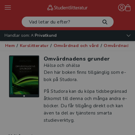
Handlar som:
Privatkund
Hem
/
Kurslitteratur
/
Omvårdnad och vård
/
Omvårdnad oc
Omvårdnadens grunder
Hälsa och ohälsa
Den här boken finns tillgänglig som e-
bok på Studora.
På Studora kan du köpa tidsbegränsad
åtkomst till denna och många andra e-
böcker. Du får tillgång direkt och kan
även ta del av tjänstens smarta
studieverktyg.