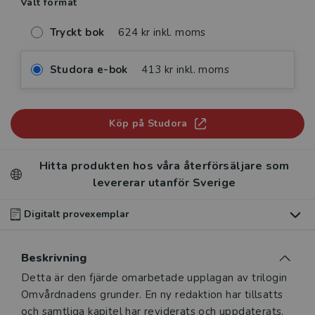
Valt format
Tryckt bok
624 kr inkl. moms
Studora e-bok
413 kr inkl. moms
Köp på Studora
Hitta produkten hos våra återförsäljare som
levererar utanför Sverige
Digitalt provexemplar
Du som undervisar kan beställa ett kostnadsfritt
Beskrivning
digitalt provexemplar av den här produkten
.
Beskrivning
Detta är den fjärde omarbetade upplagan av trilogin
Våra digitala provexemplar tillhandahålls via Studora.se
Omvårdnadens grunder. En ny redaktion har tillsatts
och ger dig tillgång till boken under 180 dagar. Observera
och samtliga kapitel har reviderats och uppdaterats.