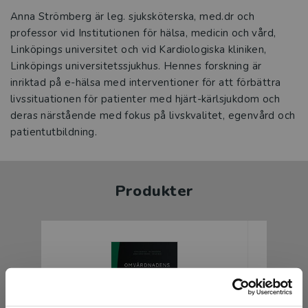
Anna Strömberg är leg. sjuksköterska, med.dr och
professor vid Institutionen för hälsa, medicin och vård,
Linköpings universitet och vid Kardiologiska kliniken,
Linköpings universitetssjukhus. Hennes forskning är
inriktad på e-hälsa med interventioner för att förbättra
livssituationen för patienter med hjärt-kärlsjukdom och
deras närstående med fokus på livskvalitet, egenvård och
patientutbildning.
Produkter