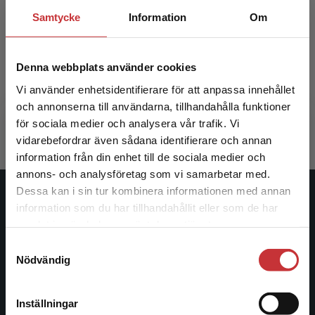
Samtycke
Information
Om
Omvårdnadens grunder
Omvårdn
Denna webbplats använder cookies
Almerud, Sofia m.fl. (red.)
Almerud, So
Vi använder enhetsidentifierare för att anpassa innehållet
624 kr
inkl. moms
413 kr
ink
och annonserna till användarna, tillhandahålla funktioner
Exkl. moms: 589 kr
Exkl. moms
för sociala medier och analysera vår trafik. Vi
Begränsad fraktregion
vidarebefordrar även sådana identifierare och annan
information från din enhet till de sociala medier och
annons- och analysföretag som vi samarbetar med.
Dessa kan i sin tur kombinera informationen med annan
Studentlitteratur
information som du har tillhandahållit eller som de har
Det verkar som att du besöker
samlat in när du har använt deras tjänster.
studentlitteratur.se via en enhet utanför Sverige.
Studentlitteratur grundades 1963 och är idag Sveriges
Samtyckesval
Vi erbjuder inte leveranser utanför Sverige. För
ledande utbildningsförlag. Med läromedel, kurslitteratur,
Nödvändig
att kunna slutföra ett köp måste
facklitteratur, utbildningar och digitala
leveransadressen vara i Sverige.
Läs mer
informationstjänster i utbudet, finns Studentlitteratur med
Inställningar
längs hela kunskapsresan.