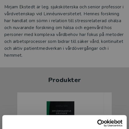
Mirjam Ekstedt är leg. sjuksköterska och senior professor i
vårdvetenskap vid Linnéuniversitetet. Hennes forskning
har handlat om sömn i relation till stressrelaterad ohälsa
och nuvarande forskning om hälsa och egenvård hos
personer med komplexa vårdbehov har fokus på metoder
och arbetsprocesser som bidrar till säker vård, kontinuitet
och aktiv patientmedverkan i vårdövergångar och i
hemmet.
Produkter