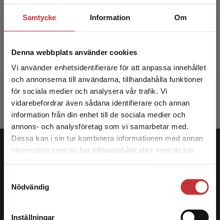
Samtycke
Information
Om
Omvårdnadens grunder
Omvårdn
Denna webbplats använder cookies
Almerud, Sofia m.fl. (red.)
Almerud, So
Vi använder enhetsidentifierare för att anpassa innehållet
och annonserna till användarna, tillhandahålla funktioner
624 kr
inkl. moms
413 kr
ink
för sociala medier och analysera vår trafik. Vi
Exkl. moms: 589 kr
Exkl. moms
Begränsad fraktregion
vidarebefordrar även sådana identifierare och annan
information från din enhet till de sociala medier och
annons- och analysföretag som vi samarbetar med.
Dessa kan i sin tur kombinera informationen med annan
information som du har tillhandahållit eller som de har
Studentlitteratur
Det verkar som att du besöker
samlat in när du har använt deras tjänster.
studentlitteratur.se via en enhet utanför Sverige.
Studentlitteratur grundades 1963 och är idag Sveriges
Samtyckesval
Vi erbjuder inte leveranser utanför Sverige. För
Nödvändig
ledande utbildningsförlag. Med läromedel, kurslitteratur,
att kunna slutföra ett köp måste
facklitteratur, utbildningar och digitala
leveransadressen vara i Sverige.
Läs mer
informationstjänster i utbudet, finns Studentlitteratur med
Inställningar