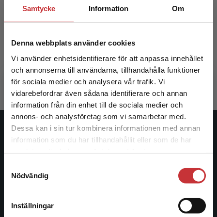
Samtycke
Information
Om
Palliativ vård
Omvårdn
Denna webbplats använder cookies
Melin-Johansson, Christina m.fl. (red.)
Almerud, So
Vi använder enhetsidentifierare för att anpassa innehållet
434 kr
inkl. moms
624 kr
ink
och annonserna till användarna, tillhandahålla funktioner
Exkl. moms: 409 kr
Exkl. moms
för sociala medier och analysera vår trafik. Vi
Begränsad fraktregion
vidarebefordrar även sådana identifierare och annan
information från din enhet till de sociala medier och
annons- och analysföretag som vi samarbetar med.
Dessa kan i sin tur kombinera informationen med annan
Studentlitteratur
information som du har tillhandahållit eller som de har
Det verkar som att du besöker
samlat in när du har använt deras tjänster.
Studentlitteratur grundades 1963 och är idag Sveriges
studentlitteratur.se via en enhet utanför Sverige.
Samtyckesval
ledande utbildningsförlag. Med läromedel, kurslitteratur,
Vi erbjuder inte leveranser utanför Sverige. För
Nödvändig
facklitteratur, utbildningar och digitala
att kunna slutföra ett köp måste
informationstjänster i utbudet, finns Studentlitteratur med
leveransadressen vara i Sverige.
Läs mer
längs hela kunskapsresan.
Inställningar
Kontakta kundservice