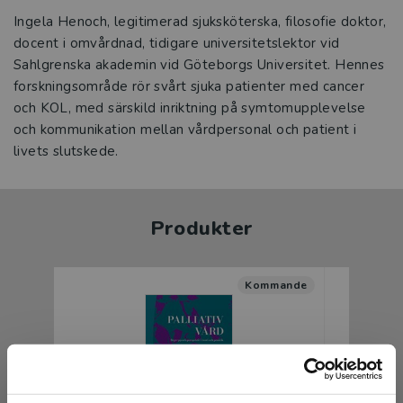
Ingela Henoch, legitimerad sjuksköterska, filosofie doktor,
docent i omvårdnad, tidigare universitetslektor vid
Sahlgrenska akademin vid Göteborgs Universitet. Hennes
forskningsområde rör svårt sjuka patienter med cancer
och KOL, med särskild inriktning på symtomupplevelse
och kommunikation mellan vårdpersonal och patient i
livets slutskede.
Produkter
Kommande