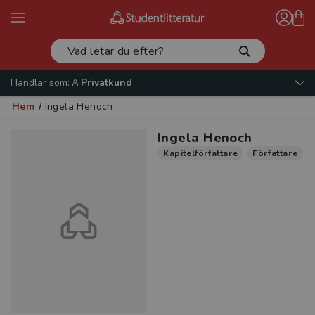
Handlar som:
Privatkund
Hem
/
Ingela Henoch
Ingela Henoch
Kapitelförfattare
Författare