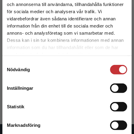
413 kr
inkl. moms
och annonserna till användarna, tillhandahålla funktioner
Exkl. moms: 390 kr
för sociala medier och analysera vår trafik. Vi
Begränsad fraktregion
vidarebefordrar även sådana identifierare och annan
information från din enhet till de sociala medier och
annons- och analysföretag som vi samarbetar med.
Dessa kan i sin tur kombinera informationen med annan
information som du har tillhandahållit eller som de har
Det verkar som att du besöker
samlat in när du har använt deras tjänster.
studentlitteratur.se via en enhet utanför Sverige.
Samtyckesval
Vi erbjuder inte leveranser utanför Sverige. För
Nödvändig
att kunna slutföra ett köp måste
Omvårdnadens grunder - paket
leveransadressen vara i Sverige.
Läs mer
Almerud, Sofia m.fl. (red.)
Inställningar
Kontakta kundservice
1 283 kr
inkl. moms
Exkl. moms: 1 210 kr
Statistik
Marknadsföring
Stäng