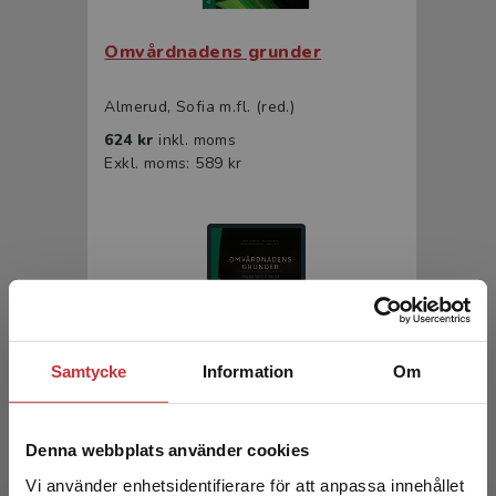
Omvårdnadens grunder
Almerud, Sofia m.fl. (red.)
624 kr
inkl. moms
Exkl. moms: 589 kr
Samtycke
Information
Om
Omvårdnadens grunder
Denna webbplats använder cookies
Almerud, Sofia m.fl. (red.)
Vi använder enhetsidentifierare för att anpassa innehållet