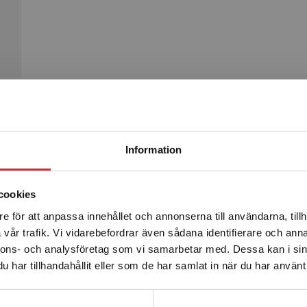
Begränsad fraktregion
Produkter
Information
cookies
e för att anpassa innehållet och annonserna till användarna, tillh
Det verkar som att du besöker studentlitteratur.se via en
vår trafik. Vi vidarebefordrar även sådana identifierare och anna
enhet utanför Sverige. Vi erbjuder inte leveranser utanför
nnons- och analysföretag som vi samarbetar med. Dessa kan i sin
Sverige. För att kunna slutföra ett köp måste
har tillhandahållit eller som de har samlat in när du har använt 
leveransadressen vara i Sverige.
Läs mer
Kontakta kundservice