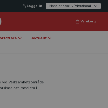
Logga in
Handlar som:
Privatkund
Varukorg
örfattare
Aktuellt
re vid Verksamhetsområde
forskare och medlem i