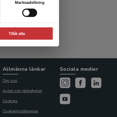
Marknadsföring
Tillåt alla
Allmänna länkar
Sociala medier
Om oss
Avtal och rättigheter
Cookies
Cookieinställningar