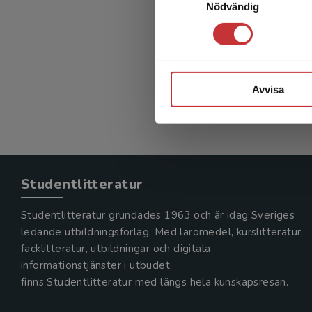
Nödvändig
Avvisa
Studentlitteratur
Studentlitteratur grundades 1963 och är idag Sveriges
ledande utbildningsförlag. Med läromedel, kurslitteratur,
facklitteratur, utbildningar och digitala
informationstjänster i utbudet,
finns Studentlitteratur med längs hela kunskapsresan.