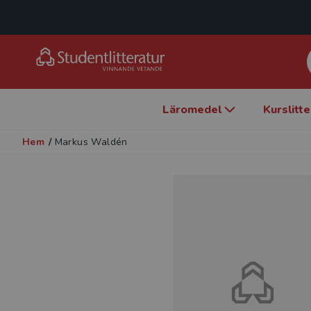
Läromedel
Kurslitt
Hem
/
Markus Waldén